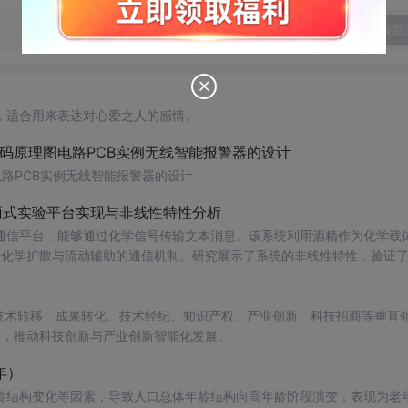
发表回
，适合用来表达对心爱之人的感情。
代码原理图电路PCB实例无线智能报警器的设计
电路PCB实例无线智能报警器的设计
面式实验平台实现与非线性特性分析
通信平台，能够通过化学信号传输文本消息。该系统利用酒精作为化学载
基于化学扩散与流动辅助的通信机制。研究展示了系统的非线性特性，验证
和流速对信号传播的影响，为未来宏观与微观尺度的分子通信实验提供了
在技术转移、成果转化、技术经纪、知识产权、产业创新、科技招商等垂直
电磁不可行场景的替代通信技术发展。; 阅读建议：此资源强调
案，推动科技创新与产业创新智能化发展。
式、协议设计、检测算法），并结合附带视频资料进行复现实验，以深入
年）
龄结构变化等因素，导致人口总体年龄结构向高年龄阶段演变，表现为老