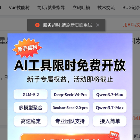
N
Vue技能树
简历/就业指导
立码吐槽
技术交流
BUG记
用AI写
服务超时,请刷新页面重试
星星掉下来跌进梦里 ，只为我一个人闪闪
 ，只为我一个人闪闪发亮
转发到动态
举报
写回
切换为时间