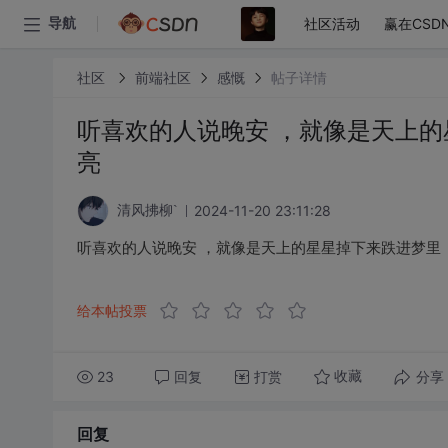
社区活动
赢在CSD
导航
社区
前端社区
感慨
帖子详情
听喜欢的人说晚安 ，就像是天上的
亮
2024-11-20 23:11:28
清风拂柳`
听喜欢的人说晚安 ，就像是天上的星星掉下来跌进梦里
给本帖投票
23
回复
打赏
分享
收藏
回复