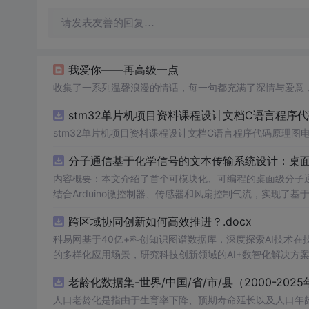
请发表友善的回复…
我爱你——再高级一点
收集了一系列温馨浪漫的情话，每一句都充满了深情与爱意
stm32单片机项目资料课程设计文档C语言程序
stm32单片机项目资料课程设计文档C语言程序代码原理图
分子通信基于化学信号的文本传输系统设计：桌
内容概要：本文介绍了首个可模块化、可编程的桌面级分子
结合Arduino微控制器、传感器和风扇控制气流，实现了
在非理想条件下仍可实现可靠通信，并评估了不同风扇类型
跨区域协同创新如何高效推进？.docx
本、易复现的硬件平台。; 适合人群：具备电子工程、通信系统或交叉学科背景，从事纳米技术、生物通信或新型通信系统研究的科研人员
及研究生。; 使用场景及目标：①用于教学演示和科研实验中展示分子通信的基本原理；②作为测试平台研究非线性信道建模、环境干
科易网基于40亿+科创知识图谱数据库，深度探索AI技术
扰、流量调控对通信性能的影响；③推动面向管道、地下、水下或体内等
的多样化应用场景，研究科技创新领域的AI+数智化解决方
理论与实践结合，建议读者关注其实验设计细节（如调制方
老龄化数据集-世界/中国/省/市/县（2000-2025
分子通信系统的实际挑战与优化方向。
人口老龄化是指由于生育率下降、预期寿命延长以及人口年