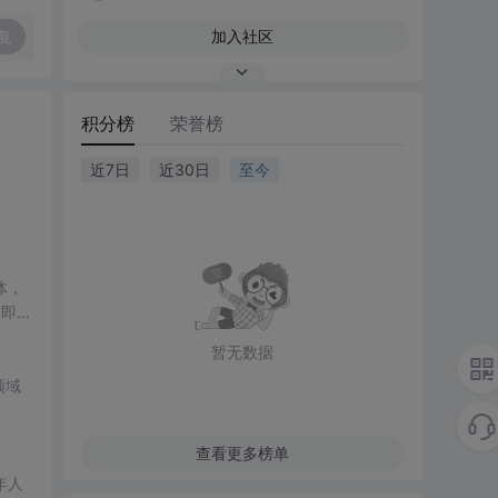
复
加入社区
积分榜
荣誉榜
近7日
近30日
至今
体，
了即使
低成
暂无数据
领域
理解
查看更多榜单
年人