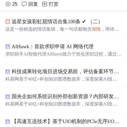
25
回复
打赏
追星女孩彩虹屁情话合集100条 ✔︎ （二）
这是一份精选的情话集锦，每一句话都饱含
深情
，用诗意
的语言表达对爱人的独特情感。从四季更替到日常琐碎，
从山川湖海到街头巷尾，每一段文字都在诉说着对一个人
AIHawk：首款求职申请 AI 网络代理
的思念与热爱。
求职助手AI智能代理AIHawk致力于简化求职过程，通过自
动化职位申请流程。借助人工智能，它能够帮助用户以定
制化的方式申请多个职位。
科技成果转化项目进场交易前，评估备案环节需要准备哪些材料？.docx
科易网基于40亿+科创知识图谱数据库，深度探索AI技术
在技术转移、成果转化、技术经纪、知识产权、产业创
新、科技招商等垂直领域的多样化应用场景，研究科技创
国央企如何系统识别外部创新资源？内部研发体系完善，但对外部高校、中小科技企业技术能力缺乏动态认知。.docx
新领域的AI+数智化解决方案，推动科技创新与产业创新
智能化发展。
科易网基于40亿+科创知识图谱数据库，深度探索AI技术
在技术转移、成果转化、技术经纪、知识产权、产业创
新、科技招商等垂直领域的多样化应用场景，研究科技创
【高速互连技术】基于UIO机制的PCIe无序I/O扩展：多路径架构下内存请求的高性能传输与排序控制方案设计
新领域的AI+数智化解决方案，推动科技创新与产业创新