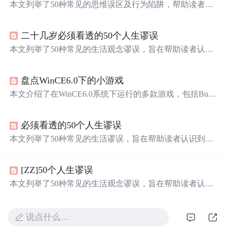
本文列举了50种常见的思维误区及行为陷阱，帮助读者认
清自我限制的根源，提供实用建议来突破现状，实现个人
成长。
二十几岁必须看透的50个人生谬误
本文列举了50种常见的生活观念谬误，旨在帮助读者认识
到这些想法可能带来的负面影响，并鼓励大家树立正确的
生活态度。
盘点WinCE6.0下的小游戏
本文介绍了在WinCE6.0系统下运行的多款游戏，包括Bubb
lets、HandheldRats、Lineo等，这些游戏均在基于三星S3C6
410芯片的友坚恒天科技ARM11开发板上进行了测试。
必须看透的50个人生谬误
本文列举了50种常见的生活谬误，旨在帮助读者认识到这
些观念可能会带来的负面影响，并鼓励大家采取积极的态
度面对生活的挑战。
[ZZ]50个人生谬误
本文列举了50种常见的生活观念谬误，旨在帮助读者认识
到这些观念可能带来的负面影响，并鼓励大家形成更加积
极健康的生活态度。
说点什么…