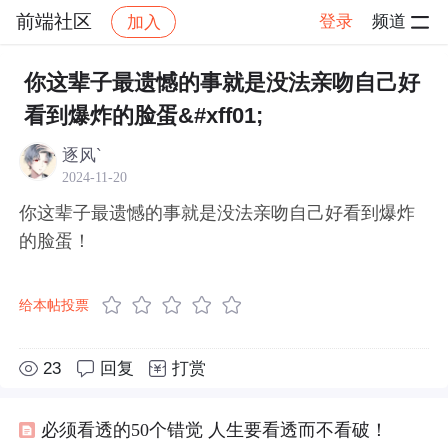
前端社区
登录
频道
加入
帖子详情
社区
前端社区
感慨
你这辈子最遗憾的事就是没法亲吻自己好
看到爆炸的脸蛋&#xff01;
逐风`
2024-11-20
你这辈子最遗憾的事就是没法亲吻自己好看到爆炸
的脸蛋！
给本帖投票
23
回复
打赏
必须看透的50个错觉 人生要看透而不看破！