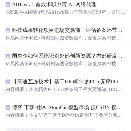
AIHawk：首款求职申请 AI 网络代理
求职助手AI智能代理AIHawk致力于简化求职过程，通过自
动化职位申请流程。借助人工智能，它能够帮助用户以定
制化的方式申请多个职位。
科技成果转化项目进场交易前，评估备案环节需要准备哪些材料？.docx
科易网基于40亿+科创知识图谱数据库，深度探索AI技术
在技术转移、成果转化、技术经纪、知识产权、产业创
新、科技招商等垂直领域的多样化应用场景，研究科技创
国央企如何系统识别外部创新资源？内部研发体系完善，但对外部高校、中小科技企业技术能力缺乏动态认知。.docx
新领域的AI+数智化解决方案，推动科技创新与产业创新
智能化发展。
科易网基于40亿+科创知识图谱数据库，深度探索AI技术
在技术转移、成果转化、技术经纪、知识产权、产业创
新、科技招商等垂直领域的多样化应用场景，研究科技创
【高速互连技术】基于UIO机制的PCIe无序I/O扩展：多路径架构下内存请求的高性能传输与排序控制方案设计
新领域的AI+数智化解决方案，推动科技创新与产业创新
智能化发展。
内容概要：本文档为PCI-SIG发布的工程变更通知（EC
N），介绍了名为“无序输入/输出（Unordered I/O, UIO）”
的新功能，旨在解决传统PCI/PCIe架构中严格的顺序传输
博客 下载 社区 AtomGit 模型市场 搜CSDN 搜索 AI 搜索 会员中心 创作中心 基于DPWMA调制与正负序分离的ANPC三电平并网逆变器前馈控制策略研究（Simulink仿真实现）
规则对多路径拓扑和高性能IO系统的限制。UIO基于Flit模
式，定义了一套新的TLP（事务层包）类型和规则，允许
内容概要：本文研究了基于DPWMA调制与正负序分离的
请求方（Requester）自主管理数据顺序，支持多路径路
ANPC三电平并网逆变器前馈控制策略，旨在解决传统三
由、提升系统效率并兼容现有生产者-消费者模型。文档详
电平逆变器存在的谐波含量高、电网不平衡工况适应性差