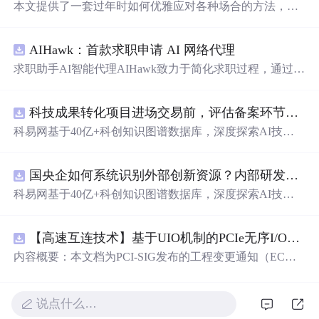
本文提供了一套过年时如何优雅应对各种场合的方法，分
为外形篇、内涵篇及终极篇，旨在帮助读者提升个人形象
与社交魅力。
AIHawk：首款求职申请 AI 网络代理
求职助手AI智能代理AIHawk致力于简化求职过程，通过自
动化职位申请流程。借助人工智能，它能够帮助用户以定
制化的方式申请多个职位。
科技成果转化项目进场交易前，评估备案环节需要准备哪些材料？.docx
科易网基于40亿+科创知识图谱数据库，深度探索AI技术
在技术转移、成果转化、技术经纪、知识产权、产业创
新、科技招商等垂直领域的多样化应用场景，研究科技创
国央企如何系统识别外部创新资源？内部研发体系完善，但对外部高校、中小科技企业技术能力缺乏动态认知。.docx
新领域的AI+数智化解决方案，推动科技创新与产业创新
智能化发展。
科易网基于40亿+科创知识图谱数据库，深度探索AI技术
在技术转移、成果转化、技术经纪、知识产权、产业创
新、科技招商等垂直领域的多样化应用场景，研究科技创
【高速互连技术】基于UIO机制的PCIe无序I/O扩展：多路径架构下内存请求的高性能传输与排序控制方案设计
新领域的AI+数智化解决方案，推动科技创新与产业创新
智能化发展。
内容概要：本文档为PCI-SIG发布的工程变更通知（EC
N），介绍了名为“无序输入/输出（Unordered I/O, UIO）”
的新功能，旨在解决传统PCI/PCIe架构中严格的顺序传输
规则对多路径拓扑和高性能IO系统的限制。UIO基于Flit模
说点什么…
式，定义了一套新的TLP（事务层包）类型和规则，允许