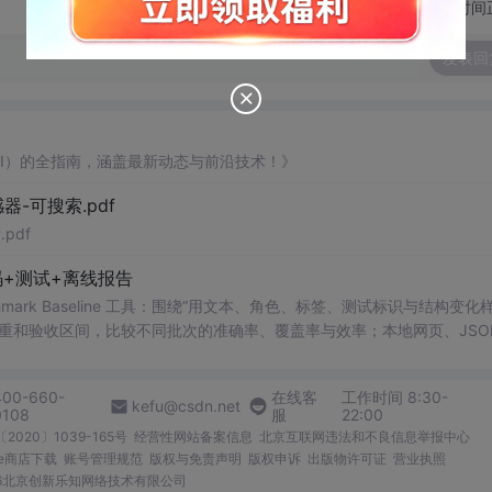
切换为时间
发表回
AI）的全指南，涵盖最新动态与前沿技术！》
器-可搜索.pdf
pdf
+测试+离线报告
uditor Benchmark Baseline 工具：围绕“用文本、角色、标签、测试标识与结构变
重和验收区间，比较不同批次的准确率、覆盖率与效率；本地网页、JSON
测试、可复现示例、HTML/JSON/SVG离线报告、1080×720运行效
。适合开发者进行工程预检、质量审查和交付复核；Node.js 18+可直接运
400-660-
在线客
工作时间 8:30-
kefu@csdn.net
0108
服
22:00
2020〕1039-165号
经营性网站备案信息
北京互联网违法和不良信息举报中心
me商店下载
账号管理规范
版权与免责声明
版权申诉
出版物许可证
营业执照
026北京创新乐知网络技术有限公司