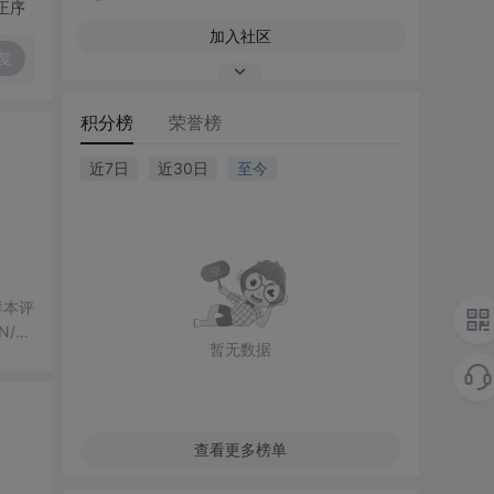
正序
加入社区
复
积分榜
荣誉榜
近7日
近30日
至今
化样本评
/H
暂无数据
果
行，零
查看更多榜单