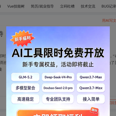
N
Vue技能树
简历/就业指导
立码吐槽
技术交流
BUG记
用AI写
诗，里面有
那时人若问起你的美在何处， 哪里是你那少壮年华的宝藏， 你说，“
”而残暴的时间和腐朽商议， 要把你青春的白日变成暗淡黑夜， 为了
接
转发到动态
举报
写回