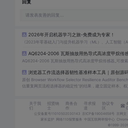
回复
请发表友善的回复…
2026年开启机器学习之旅-免费成为专家！
《2023年零基础入门与提升机器学习（ML）、人工智能（
AQ6204-2006 瓦斯抽放用热导式高浓度甲烷传感
AQ6204-2006 瓦斯抽放用热导式高浓度甲烷传感器_可搜索.
浏览器工作流选择器韧性基准样本工具｜原创源码
原创 Browser Workflow Selector Resilience A
估重复网页流程选择器的稳定性”的结果，建立固定样本、权
TML/SVG报告、测试与示例。压缩包包含完整源码、3项自动化
图、README、运行说明、MIT License及原创授权声明
关于我
招贤纳
商务合
寻求报
协议专
第三方运行依赖。
们
士
作
道
区
公安备案号11010502030143
京ICP备19004658号
京网文〔
家长监护
网络110报警服务
中国互联网举报中心
Chro
©1999-2