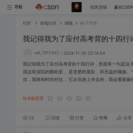
社区活动
赢在CSD
导航
社区
前端社区
感慨
帖子详情
我记得我为了应付高考背的十四行
2024-11-20 23:14:54
m0_70717615
我记得我为了应付高考背的十四行诗，里面有一句是说 
我这双深陷的眼眶里， 是贪婪的羞耻，和无益的颂扬。
你，我将和时间对抗， 它从你身上夺走的，我会重新嫁
给本帖投票
23
回复
打赏
分享
收藏