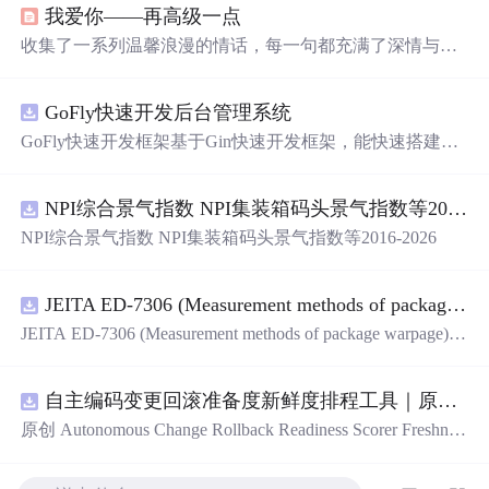
我爱你——再高级一点
收集了一系列温馨浪漫的情话，每一句都充满了深情与爱
意，适合用来表达对心爱之人的感情。
GoFly快速开发后台管理系统
GoFly快速开发框架基于Gin快速开发框架，能快速搭建应
用、框架底层完善、丰富代码仓插件、快速开发数据大
屏、物联网平台、OA流程审批、工作流引擎、商城、微信
NPI综合景气指数 NPI集装箱码头景气指数等2016-2026
管理后台等。api文档管理并一键生成api接口代码，一键生
成 CRUD前后端代码丰富组件，基于 Gin和 Vue3的Arco D
NPI综合景气指数 NPI集装箱码头景气指数等2016-2026
esign的快速后台开发框架，基于JWT接口验证和Auth验证
的权限管理系统,附件管理系统，天生支持saas架构。本着
大道至简思想，接口单层设计，开发简单，极易上手、代
JEITA ED-7306 (Measurement methods of package warpage).pdf
码可读性和可维护性好、得益于Go优秀性能框架性能和并
JEITA ED-7306 (Measurement methods of package warpage).p
发都很优秀、需要硬件资源很小。
df
自主编码变更回滚准备度新鲜度排程工具｜原创源码+测试+离线报告
原创 Autonomous Change Rollback Readiness Scorer Freshnes
s Schedule 工具：围绕“根据提交边界、迁移影响、测试
覆
盖
、特性开关、备份和人工接管入口评估自主变更回滚准