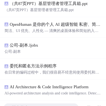
（共87页PPT）基层管理者管理工具箱.ppt
（共87页PPT）基层管理者管理工具箱.ppt
OpenHuman 是你的个人 AI 超级智能 私密、简洁、极其强大
简洁、UI 优先、人性化 — 清爽的桌面体验和简短的入门
流程让你从安装到拥有一个可用的智能体仅需几次点击
——无需先配置，无需终端。智能体有一张脸：一个桌面
公司-副本.ljobx
吉祥物，会说话、能感知周围环境、可作为真实参与者加
入你的 Google Meet 会议、跨周记住你，即使你停止输入
公司-副本
后仍在后台持续思考。
委托和匿名方法示例程序
在日常的编码过程中，我们很容易不经意间使用委托和匿
名方法。你可能没有定义过委托类型，但用到定义好的委
托类型是自然不过的。本资源是一个使用委托和匿名方法
AI Architecture & Code Intelligence Platform
的完整项目示例。
AI-powered architecture analysis and code intelligence. Detects
circular deps, layer violations, dead modules, and more.