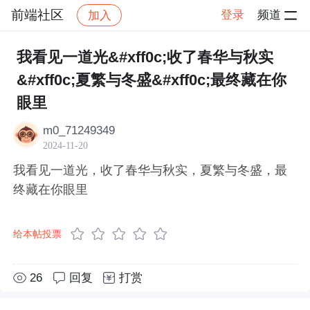
前端社区
登录
频道
加入
帖子详情
社区
前端社区
感慨
我看见一道光&#xff0c;收了春华与秋实
&#xff0c;夏繁与冬盛&#xff0c;最终藏在你
眼里
m0_71249349
2024-11-20
我看见一道光，收了春华与秋实，夏繁与冬盛，最
终藏在你眼里
给本帖投票
26
回复
打赏