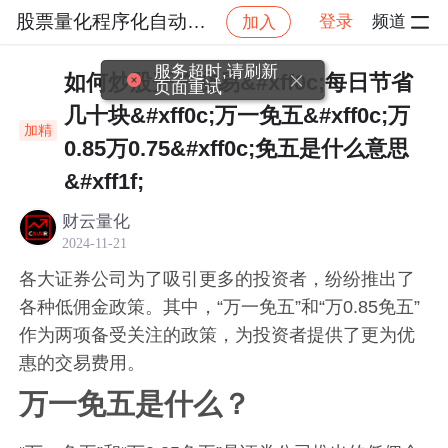
股票量化程序化自动交易接口
登录
频道
加入
社区
股票量化程序化自动交易接口
开通股票账户
服务超时,请刷新
如何炒股开户交易&#xff0c;每日节省
页面重试
几十块&#xff0c;万一免五&#xff0c;万
加精
0.85万0.75&#xff0c;免五是什么意思
&#xff1f;
财云量化
2024-11-21
各大证券公司为了吸引更多的投资者，纷纷推出了
各种低佣金政策。其中，“万一免五”和“万0.85免五”
作为两项备受关注的政策，为投资者提供了更为优
惠的交易费用。
万一免五是什么？