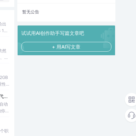
暂无公告
给出
 105
试试用AI创作助手写篇文章吧
+ 用AI写文章
依然
、20
2GB
重性
这些A
能自动
如你经
用的时
多个职