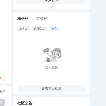
积分榜
荣誉榜
近7日
近30日
至今
暂无数据
复
查看更多榜单
正序
复
社区公告