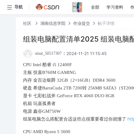
全部
学习资料
导航
社区
湖南信息学院
作业提交
帖子详情
组装电脑配置清单2025 组装电脑配
2024-11-21 11:15:45
sinat_50517307
CPU Intel 酷睿 i5 12400F
主板 技嘉B760M GAMING
内存 金百达银爵 32GB（2×16GB）DDR4 3600
硬盘 希捷BarraCuda 2TB 7200转 256MB SATA3（ST20
显卡 七彩虹战斧 GeForce RTX 4060 DUO 8GB
机箱 玩嘉孤勇者
电源 鑫谷GM750W
ht
组装电脑怎么搭配更合适这些点很重要看过你就懂了
CPU AMD Ryzen 5 5600