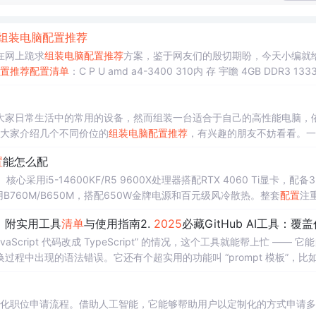
组装电脑
配置
推荐
在网上跪求
组装电脑
配置
推荐
方案，鉴于网友们的殷切期盼，今天小编就
置
推荐
配置
清单
：C P U amd a4-3400 310内 存 宇瞻 4GB DDR3 1333
大家日常生活中的常用的设备，然而组装一台适合于自己的高性能电脑，
为大家介绍几个不同价位的
组装电脑
配置
推荐
，有兴趣的朋友不妨看看。一
10内 存 宇瞻 4GB DDR3 1333 105主 板 技嘉a55m-ds2 40...
置
能怎么配
采用i5-14600KF/R5 9600X处理器搭配RTX 4060 Ti显卡，配备3
板选用B760M/B650M，搭配650W金牌电源和百元级风冷散热。整套
配置
注
议关注促销活动获取更优价格。装机需注意硬件兼容性和散热设计。
，附实用工具
清单
与使用指南2.
2025
必藏GitHub AI工具：覆盖代码生成与效率提升，小白也能快速上手3. 挖到宝了！GitHub
vaScript 代码改成 TypeScript” 的情况，这个工具就能帮上忙 —— 它
程中出现的语法错误。它还有个超实用的功能叫 “prompt 模板”，比
 “请总结以下会议内容，分点列出决议事项和责任人：[会议内容]”，下次
自动化职位申请流程。借助人工智能，它能够帮助用户以定制化的方式申请