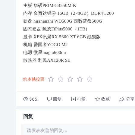
主板 华硕PRIME B550M-K
内存 金百达银爵 16GB（2×8GB）DDR4 3200
硬盘 huananzhi WD500G 西数蓝盘500G
固态硬盘 致态TiPlus5000（1TB）
显卡 XFX讯景RX 5600 XT 6GB 战狼版
机箱 爱国者YOGO M2
电源 微星mag a600dn
散热器 利民AX120R SE
给本帖投票
565
回复
打赏
分享
收藏
回复
请发表友善的回复…