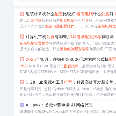
组装计算机什么
配置
比较好,
组装电脑
什么
配置
好
自己
组装电脑
就必须清楚
组装电脑
什么
配置
好，很多网友都
几个不同价位的
组装电脑
配置
推荐
。一、2000元
组装电脑
配
主 板 技嘉a55m-ds2 405显 卡 cpu集成...
计算机主机
配置
有哪些,
组装电脑
配置
推荐
有哪些
组装电脑
配置
推荐
有哪些在这科技化的时代，电脑已经成为
是大多数人的首选。那么
组装电脑
配置
推荐
有哪些呢?下面
00元
组装电脑
配置
推荐
配置
清单
：C P U amd a4-3400 3
2025
年10月，详细介绍8000元左右的台式机
配
2025
年10月8000元台式机
配置
推荐
，兼顾游戏与创作需求。核心
DDR5内存和1TB NVMe SSD+2TB HDD存储组合。主
能平衡，支持2K游戏和多任务处理，总价约7650元，建
1. GitHub宝藏AI工具
推荐
：解锁高效开发新姿势
要是你遇到过 “想把 Python 代码改成 Java，或者把旧的 Ja
识别代码语言，然后转换成你想要的目标语言，还能修复转换过
常要写会议纪要，就可以存一个 “会议纪要模板”，里面写好
AIHawk：首款求职申请 AI 网络代理
候直接调用模板，不用重复输入提示词。
求职助手AI智能代理AIHawk致力于简化求职过程，通过