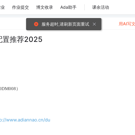
作业
作业提交
博文收录
Ada助手
课余活动
用AI写
服务超时,请刷新页面重试
置推荐2025
00DM008）
tp://www.adiannao.cn/du