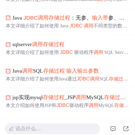
储过程
并获取返回结果。示例中创建了一个名为getAgeBy
Name的
存储过程
，用于根据姓名查询学生的密码，并通过
Java
JDBC
调用
存储过程
：无参、
输入
带
参、
输出
Java程序实现了对该
存储过程
的
调用
。
本文详细介绍了如何使用 Java
JDBC
调用
不同类型的数据
库
存储过程
，包括无
参数
、
带
输入
参数
、
带
输出
参数
及同
时
带
有
输入
和
输出
参数
的
存储过程
，并提供了具体的示例
sqlserver
调用
存储过程
代码。
本文详细介绍了如何使用
JDBC
驱动程序
调用
SQL Server
存储过程
，包括不
带
参数
、
带
输入
参数
、
带
输出
参数
、
带
返回状态和
带
更新计数的情况。通过具体实例展示了如何
Java
调用
SQL
存储过程
输入
输出
参数
实现各种
存储过程
的
调用
。
本文详细介绍了如何使用Java通过
JDBC
调用
SQL
存储过程
，包括不
带
参数
、
带
输入
参数
、
带
输出
参数
、
带
返回状态
以及
带
更新计数的
存储过程
。通过示例代码展示了如何处
jsp实现mysql
存储过程
_JSP
调用
MySQL
存储过程
收
理各种类型的
参数
，并强调了在检索OUT
参数
前应先处理
结果集和更新计数的重要性。
本文介绍如何使用JSP和
JDBC
驱动程序
调用
MySQL
存储过
程
，包括无
参数
、
带
输入
参数
、
带
输出
参数
、
带
返回状态
及
带
更新计数的
存储过程
的
调用
方法。
说点什么…