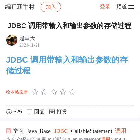
编程新手村
登录
频道
加入
帖子详情
社区
编程新手村
shell编程
JDBC 调用带输入和输出参数的存储过程
越重天
2024-11-21
JDBC 调用带输入和输出参数的存
储过程
给本帖投票
525
回复
打赏
学习_Java_Base_
JDBC
_CallableStatement_
调用
带
输
本文介绍如何使用Java通过CallableStatement
调用
MySQL
存