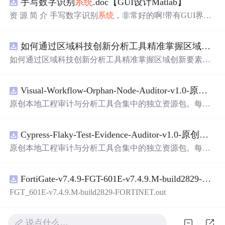
手写数字识别
系统
.doc【GUI设计Matlab】
资 源 简 介 手写数字识别
系统
，非常好的啊!带有GUI界
面，使用方便! 详 情 说 明 用这个手写数字识别
系统
，你可
以轻松地识别手写数字。这个
系统
不仅功能强大，而且还
如何通过区域科技创新分析工具精准掌握区域创新要素分布与产业链融合现状？.docx
带有直观的图形用户界面（GUI），非常容易使用。你只
需要将手写数字输入
系统
，它将立即给出准确的识别结
如何通过区域科技创新分析工具精准掌握区域创新要素分
果。这个
系统
可以在各种场景中使用，无论是学校、工作
布与产业链融合现状？
还是日常生活，都能为你提供快速和准确的识别服务。它
是一个非常方便和实用的工具，你一定会喜欢它的！
Visual-Workflow-Orphan-Node-Auditor-v1.0-原创源码与文档.zip
原创本地工程审计与分析工具合集中的独立资源包。每个
ZIP包含完整源码、3项自动化测试、可复现合成示例、离
线HTML、JSON与SVG报告、1080×720真实运行效果图、
Cypress-Flaky-Test-Evidence-Auditor-v1.0-原创源码与文档.zip
README、运行说明、功能清单、MIT License及原创与授
权声明。解压后进入project目录，执行npm test验证算法，
原创本地工程审计与分析工具合集中的独立资源包。每个
执行npm run report生成报告，也可通过本地静态服务器打
ZIP包含完整源码、3项自动化测试、可复现合成示例、离
开网页。运行时零第三方依赖，不包含热点产品或开源项
线HTML、JSON与SVG报告、1080×720真实运行效果图、
目源码、Logo、官方截图、论文、生产日志或其他受限素
FortiGate-v7.4.9-FGT-601E-v7.4.9.M-build2829-FORTINET.out
README、运行说明、功能清单、MIT License及原创与授
材。适合前端开发、AI应用工程、测试审计和课程实践。
权声明。解压后进入project目录，执行npm test验证算法，
FGT_601E-v7.4.9.M-build2829-FORTINET.out
执行npm run report生成报告，也可通过本地静态服务器打
开网页。运行时零第三方依赖，不包含热点产品或开源项
目源码、Logo、官方截图、论文、生产日志或其他受限素
说点什么…