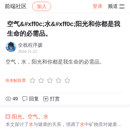
前端社区
登录
频道
加入
帖子详情
社区
前端社区
感慨
空气&#xff0c;水&#xff0c;阳光和你都是我
生命的必需品。
全栈程序媛
2024-11-22
空气，水，阳光和你都是我生命的必需品。
给本帖投票
49
回复
打赏
阳光
、
空气
、
水
本文探讨了
水
与健康的关系，强调了
水
中矿物质对健康的