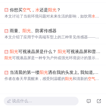
重要性，并指出了缺乏矿物质或矿物质不平衡的饮用
水
可
能带来的健康风险。同时，文章提出了健康饮用
水
的标
你想买
空气
，
水
还是
阳光
？
准。
本文讨论了当前环境问题对未来生活的影响，如饮用
水
质
量下降、
空气
污染等，并提到了植树造林的重要性及城市
鼓励购买汽车的现状。
雨量、
阳光
、防雾传感器
本文介绍了应用于中高端车型上的三种常见传感器——雨
量传感器、
阳光
传感器和防雾传感器的技术原理及应用。
雨量传感器通过红外全反射原理监测雨
水
，
阳光
传感器控
阳光
可视液晶屏是什么？
阳光
可视液晶屏和普通液晶屏的区别
制自动大灯系统，防雾传感器则依据露点和湿度实现智能
除雾。
阳光
可视液晶屏是一种专为户外或强光环境设计的显示
屏，通过增加对比度和采用特殊技术提高在
阳光
下的可读
性。这包括高亮TFTLCD、半透射型TFTLCD以及表面处
当清晨的第一缕
阳光
洒在我的头发上, 我知道,一个崭新的太阳升起来了
理如防反射和防眩光，以增强显示效果。光学粘合技术也
能提升屏幕的清晰度和触摸性能。此类屏幕适用于需要在
作者在春天早晨醒来，感受到温暖的
阳光
和清新的
空气
，
户外使用的设备，如工业显示器和移动设备。
发现了大自然的
生命
力。枯树发芽象征着希望与重生，激
励作者面对生活的挑战。
说点什么…