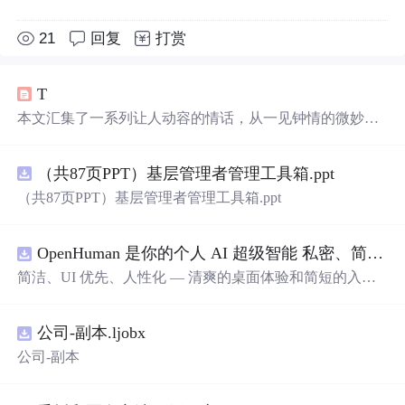
21
回复
打赏
T
本文汇集了一系列让人动容的情话，从一见钟情的微妙到
日久生情的沉淀，每一句话都承载着深深的情感。这里有
对爱情细腻的描绘，也有对爱人深情的告白，每一段文字
（共87页PPT）基层管理者管理工具箱.ppt
都能触动人心。
（共87页PPT）基层管理者管理工具箱.ppt
OpenHuman 是你的个人 AI 超级智能 私密、简洁、极其强大
简洁、UI 优先、人性化 — 清爽的桌面体验和简短的入门
流程让你从安装到拥有一个可用的智能体仅需几次点击
——无需先配置，无需终端。智能体有一张脸：一个桌面
公司-副本.ljobx
吉祥物，会说话、能感知周围环境、可作为真实参与者加
入你的 Google Meet 会议、跨周记住你，即使你停止输入
公司-副本
后仍在后台持续思考。