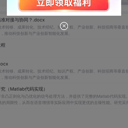
发表回
对接与协同？.docx
在技术转移、成果转化、技术经纪、知识产权、产业创新、科技招商等垂直
案，推动科技创新与产业创新智能化发展。
教程
cx
在技术转移、成果转化、技术经纪、知识产权、产业创新、科技招商等垂直
案，推动科技创新与产业创新智能化发展。
（Matlab代码实现）
非凸正则化与凸优化的信号处理方法，并提供了完整的Matlab代码实现
法的局限性，从而在语音增强等实际应用中实现更优的去噪性能。研究采
保留信号的结构性特征。文中详细构建了相应的数学模型，将原始优化问
法。通过全面的仿真实验，验证了该方法在提升信噪比和改善语音主观质
人
音通信系统、智能助听设备、