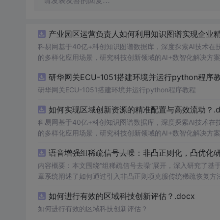
请发表友善的回复…
产业园区运营负责人如何利用知识图谱实现企业精准
科易网基于40亿+科创知识图谱数据库，深度探索AI技术
的多样化应用场景，研究科技创新领域的AI+数智化解决方
研华网关ECU-1051搭建环境并运行python程序
研华网关ECU-1051搭建环境并运行python程序教程
如何实现区域创新资源的精准配置与高效流动？.do
科易网基于40亿+科创知识图谱数据库，深度探索AI技术
的多样化应用场景，研究科技创新领域的AI+数智化解决方
语音增强组稀疏信号去噪：非凸正则化，凸优化研究
内容概要：本文围绕“组稀疏信号去噪”展开，深入研究了基于
章系统阐述了如何通过引入非凸正则项克服传统稀疏恢复方
稀疏建模范式，将信号按子带或时频块进行分组，以更好地
如何进行有效的区域科技创新评估？.docx
化为可通过凸优化技术求解的形式，并设计了高效的求解算
面的显著优势，尤其在强噪声环境下表现出更强的鲁棒性。; 适合人群：具备一定信号处理理论基础和Matlab编程能力的研究生、科研
如何进行有效的区域科技创新评估？
员，以及从事语音增强、音频处理、通信工程等相关领域的技术研发人员。; 使用场景及目标：①应用于语