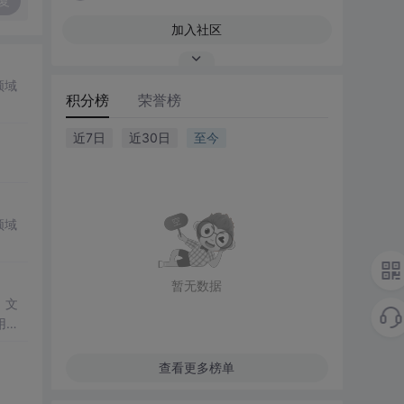
复
加入社区
领域
积分榜
荣誉榜
近7日
近30日
至今
领域
暂无数据
。文
用组
题转
量方
查看更多榜单