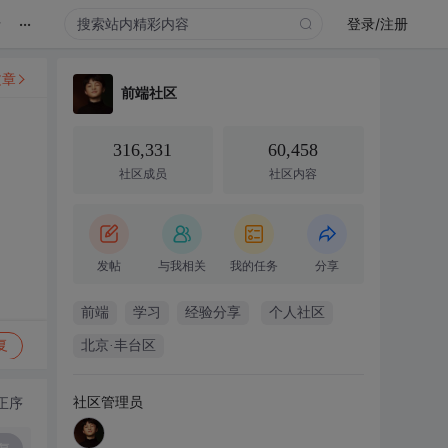
...
录
登录/注册
文章
前端社区
316,331
60,458
社区成员
社区内容
发帖
与我相关
我的任务
分享
前端
学习
经验分享
个人社区
复
北京·丰台区
社区管理员
正序