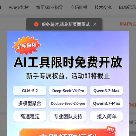
N
Vue技能树
简历/就业指导
立码吐槽
技术交流
BUG记
用AI写
服务超时,请刷新页面重试
转发到动态
举报
写回
切换为时间