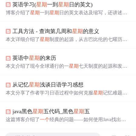
英语学习(
星期
一到
星期
日的英文)
博客介绍了
星期
一到
星期
日的英文表达及缩写，还讲述了
星期
制的起源，古巴比伦人创立的
星期
制传到古罗马后用
诸神命名，传到英国后盎格鲁 - 撒克逊人改造了部分名
工具方法 - 查询第几周和
星期
的意义
称。此外，以
星期
一为例给出释义、短语及相关例句。
本文详细介绍了
星期
制度的起源，从古巴比伦的七曜历到
罗马皇帝君士坦丁大帝确立的
星期
制，再到中国对
星期
制
度的接纳和融合。文中还探讨了
星期
的命名由来，包括七
英语中
星期
的来历
曜日的概念、北斗七星与七曜的关系，以及
星期
一到
星期
日的英文名称和意义。
本文介绍了现今全球通行的一
星期
七天制度的起源和发展
历程。该制度最早由君士坦丁大帝于公元321年正式确立，
并沿用至今。文章还详细解释了一周七天名称的由来及其
从记忆
星期
浅谈日语学习感想
在不同文化背景下的演变。
本文分享了作者学习日语过程中如何克服
星期
记忆难题，
通过汉字关联和历史起源理解曜日发音，提供谐音和汉字
构造的联想记忆法，强调中级阶段记忆汉字的重要性。
java黑色
星期
五代码_黑色
星期
五
这篇博客介绍了
一个
经典的问题——如何使用Java找出未
来的‘黑色
星期
五’，即每个月13号且为
星期
五的日子。通
过分析，确定了程序框架，利用Java的Calendar类判断每个