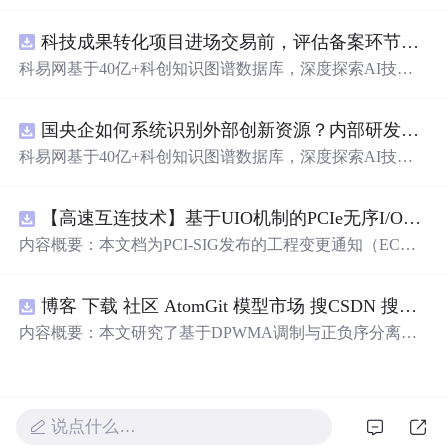
动化职位申请流程。借助人工智能，它能够帮助用户以定
制化的方式申请多个职位。
科技成果转化项目进场交易前，评估备案环节需要准备哪些材料？.docx
科易网基于40亿+科创知识图谱数据库，深度探索AI技术
在技术转移、成果转化、技术经纪、知识产权、产业创
新、科技招商等垂直领域的多样化应用场景，研究科技创
国央企如何系统识别外部创新资源？内部研发体系完善，但对外部高校、中小科技企业技术能力缺乏动态认知。.docx
新领域的AI+数智化解决方案，推动科技创新与产业创新
智能化发展。
科易网基于40亿+科创知识图谱数据库，深度探索AI技术
在技术转移、成果转化、技术经纪、知识产权、产业创
新、科技招商等垂直领域的多样化应用场景，研究科技创
【高速互连技术】基于UIO机制的PCIe无序I/O扩展：多路径架构下内存请求的高性能传输与排序控制方案设计
新领域的AI+数智化解决方案，推动科技创新与产业创新
智能化发展。
内容概要：本文档为PCI-SIG发布的工程变更通知（EC
N），介绍了名为“无序输入/输出（Unordered I/O, UIO）”
的新功能，旨在解决传统PCI/PCIe架构中严格的顺序传输
博客 下载 社区 AtomGit 模型市场 搜CSDN 搜索 AI 搜索 会员中心 创作中心 基于DPWMA调制与正负序分离的ANPC三电平并网逆变器前馈控制策略研究（Simulink仿真实现）
规则对多路径拓扑和高性能IO系统的限制。UIO基于Flit模
式，定义了一套新的TLP（事务层包）类型和规则，允许
内容概要：本文研究了基于DPWMA调制与正负序分离的
请求方（Requester）自主管理数据顺序，支持多路径路
ANPC三电平并网逆变器前馈控制策略，旨在解决传统三
由、提升系统效率并兼容现有生产者-消费者模型。文档详
电平逆变器存在的谐波含量高、电网不平衡工况适应性差
细说明了UIO
及动态响应速度不足等问题。通过采用有源中点箝位（AN
PC）三电平逆变器拓扑，结合双极性倍频脉宽调制（DPW
说点什么…
MA）、正负序分离锁相技术和电网电压前馈控制，构建