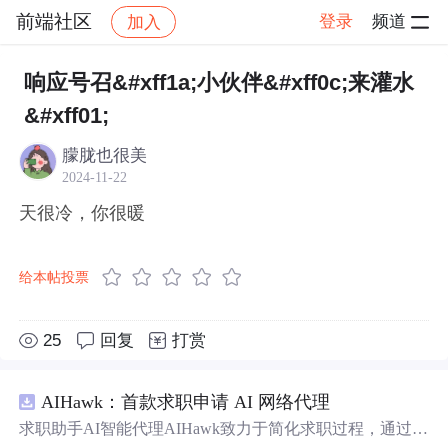
前端社区
登录
频道
加入
帖子详情
社区
前端社区
感慨
响应号召&#xff1a;小伙伴&#xff0c;来灌水
&#xff01;
朦胧也很美
2024-11-22
天很冷，你很暖
给本帖投票
25
回复
打赏
AIHawk：首款求职申请 AI 网络代理
求职助手AI智能代理AIHawk致力于简化求职过程，通过自