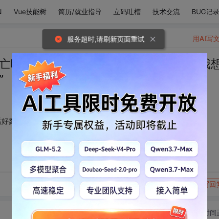
N
Vue技能树
简历/就业指导
立码吐槽
技术交流
BUG记
用AI写
服务超时,请刷新页面重试
亡呢？”我觉得这句话好蠢……好别扭，我
​
蠢……好别扭，我想改成“如果死亡可以回避，那爱呢？” ​​​
转发到动态
举报
写回
切换为时间