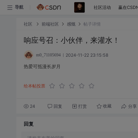
社区活动
赢在CSD
导航
社区
前端社区
感慨
帖子详情
响应号召：小伙伴，来灌水！
2024-11-22 23:15:58
m0_71105694
热爱可抵漫长岁月
给本帖投票
24
回复
打赏
分享
收藏
回复