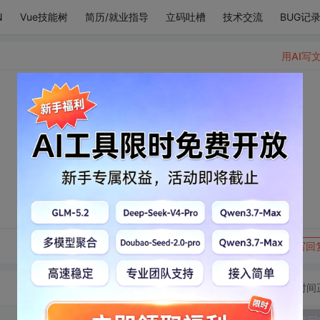
N
Vue技能树
简历/就业指导
立码吐槽
技术交流
BUG记
用AI写
转发到动态
举报
写回
切换为时间