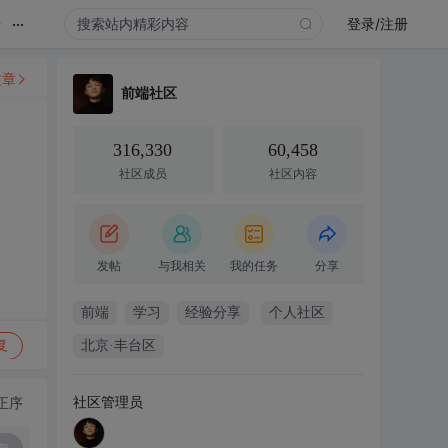
...
录
登录/注册
文章
前端社区
316,330
60,458
社区成员
社区内容
发帖
与我相关
我的任务
分享
前端
学习
经验分享
个人社区
复
北京·丰台区
社区管理员
正序