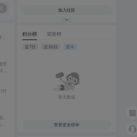
复
加入社区
积分榜
荣誉榜
性，
近7日
近30日
至今
便普
样自
人宽
们对
暂无数据
容、
心理
查看更多榜单