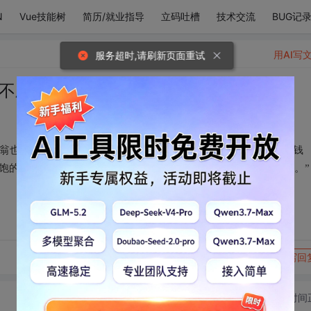
N
Vue技能树
简历/就业指导
立码吐槽
技术交流
BUG记
用AI写
服务超时,请刷新页面重试
得不顺
富翁也不嫁；看得中意，亿万富翁也嫁。” “说来说去，你总想嫁有钱
得饱的钱也算了。” “你吃得多吗？” “不多不多，以后还可以少吃点。”
转发到动态
举报
写回
切换为时间