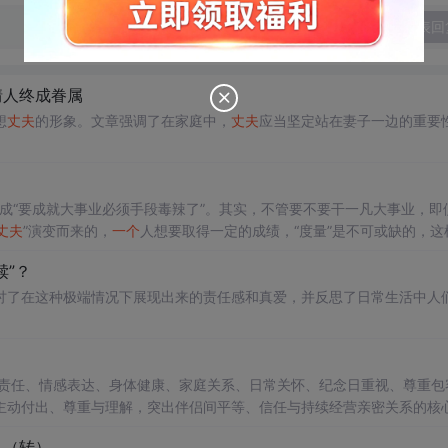
发表回
情人终成眷属
想
丈夫
的形象。文章强调了在家庭中，
丈夫
应当坚定站在妻子一边的重要
解成“要成就大事业必须手段毒辣了”。其实，不管要不要干一凡大事业，即
丈夫
”演变而来的，
一个
人想要取得一定的成绩，“度量”是不可或缺的，这
能快速转换心情，对自己也有很大益处。自己犯错的时候是不是也想让别
赎”？
讨了在这种极端情况下展现出来的责任感和真爱，并反思了日常生活中人
责任、情感表达、身体健康、家庭关系、日常关怀、纪念日重视、尊重包
主动付出、尊重与理解，突出伴侣间平等、信任与持续经营亲密关系的核
）（转）