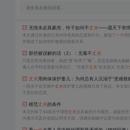
请发表友善的回复…
无情未必真豪杰，怜子如何不
丈夫
——愿天下有
本文通过作者的父亲对待母亲的态度和行为，展现了
一个
理
并阐述了如何维护健康的家庭关系。
那些被误解的话（2）：无毒不
丈夫
只是后世传着传着，就把“度”传承了“毒”，意思也就被去曲
通人在平时也需要培养自己。"无毒不
丈夫
”其实是从“无度不
己不止有开心的事，即便遇到些人让自己不开心了。让自己
丈夫
用肉体保护妻儿：为何总有人沉溺于“患难救
容自己？更何况，人非圣贤孰能无过，
一段关于在灾难中
丈夫
保护妻儿的视频引发了热议。本文探
于责任的态度。
模范
丈夫
的条件
本文列举了44条关于理想
丈夫
应具备的行为规范，涵盖经济
沟通方式及价值观认同等方面，强调在婚姻中以爱为前提的
念。
看
一个
大男人是怎样处理家庭矛盾的（绝对经典