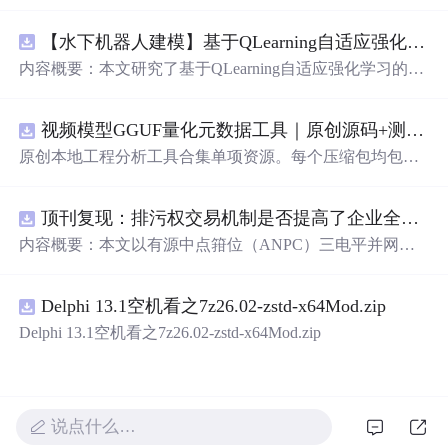
【水下机器人建模】基于QLearning自适应强化学习PID控制器在AUV中的应用研究（Matlab代码实现）
内容概要：本文研究了基于QLearning自适应强化学习的PI
D控制器在自主水下航行器（AUV）中的应用，通过Matla
b代码实现了对水下机器人的动力学建模与运动控制。重点
视频模型GGUF量化元数据工具｜原创源码+测试+离线报告
探讨了将强化学习算法QLearning与传统PID控制相结合的
方法，以提升AUV在复杂、时变及非线性水下环境中的自
原创本地工程分析工具合集单项资源。每个压缩包均包含
适应控制能力。文中系统分析了AUV的运动学与动力学特
完整 JavaScript/Node.js 源码、3 项自动化测试、可复现合
性，阐述了传统PID参数整定面临的挑战，并提出采用QLe
成示例、离线 HTML/JSON/SVG 报告、1080×720 真实运
arning算法在线动态优化PID控制器的比例、积分和微分参
顶刊复现：排污权交易机制是否提高了企业全要素生产率 -来自中国上市公司的证据（论文+数据）
行效果图、README、运行说明、功能清单、MIT License
数，从而实现对系统误差、响应速度、超调量等性能指标
及原创授权声明。Node.js 18+ 可直接运行，零第三方运行
内容概要：本文以有源中点箝位（ANPC）三电平并网逆
的综合优化。通过Matlab仿真实验验证了该复合控制策略
依赖，适合开发者进行工程预检、质量审查和交付复核。
变器为研究对象，提出并构建了一套融合双极性倍频脉宽
在轨迹跟踪精度、抗外部干扰能力和系统鲁棒性方面的显
调制（DPWMA）、正负序分离锁相控制与电网电压前馈
著优势，充分展示了强化学习在智能水下装备自主控制领
Delphi 13.1空机看之7z26.02-zstd-x64Mod.zip
的一体化高性能并网控制策略。通过深入分析ANPC三电
域的可行性和应用潜力。; 适合人群：具备自动控制理论基
平拓扑在开关损耗均衡、中点电位可控性及输出谐波低等
Delphi 13.1空机看之7z26.02-zstd-x64Mod.zip
础、强化学习基础知识及Matlab编程能力的研究生、科研
方面的结构优势，确立了其作为大功率高质量并网系统的
人员和自动化、海洋工程、机器人等相关领域的技术研发
硬件基础。在此基础上，DPWMA调制策略有效提升等效
人员。; 使用场景及目标：①用于水下机器人、无人潜航器
开关频率，显著降低输出电流电压的总谐波畸变率，优化
等智能移动装备的高精度运动控制系统设计与开发；②开
稳态电能质量；正负序分离锁相技术精准剥离电网电压中
说点什么…
展强化学习与经典控制理论融合创新的教学案例与科学研
的负序扰动分量，保障电网不平衡工况下的相位同步精度
究；③解决传统固定参数PID控制器在面对模型不确定性