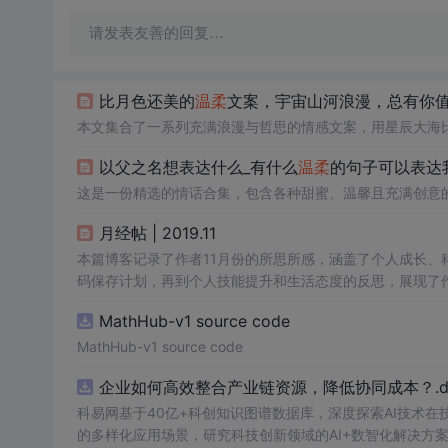
请发表友善的回复…
比月色还美的
温柔
文案，宇宙山河浪漫，总有你
本文集合了一系列充满浪漫与哲思的情感文案，用星辰大海
以父之名想表达什么_有什么
温柔
的句子可以表达
这是一份精选的情话合集，包含各种甜蜜、温馨且充满创意
月经帖 | 2019.11
本篇博客记录了作者11月份的所思所感，涵盖了个人成长、科技
码保存计划，再到个人技能提升和生活态度的反思，展现了
MathHub-v1 source code
MathHub-v1 source code
企业如何高效整合产业链资源，降低协同成本？.do
科易网基于40亿+科创知识图谱数据库，深度探索AI技术
的多样化应用场景，研究科技创新领域的AI+数智化解决方