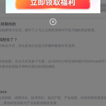
发表回
值得期待的
比喻爱情与生活，探讨了人与人之间的深情与宇宙万物的美好联系。
我想你了？
的表达方式，无论是表白还是日常撒狗粮都非常适用。
创新、生活方式等多个方面，从10000小时定律的探讨到GitHub的千
作者对自我提升和时代变迁的深刻感悟。
cx
在技术转移、成果转化、技术经纪、知识产权、产业创新、科技招商等垂直
案，推动科技创新与产业创新智能化发展。