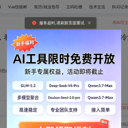
N
Vue技能树
简历/就业指导
立码吐槽
技术交流
BUG记
用AI写
服务超时,请刷新页面重试
，看星星，也像你。那些白亮透澈、温柔冷
那些白亮透澈、温柔冷清的光，它们都让我想起你。
转发到动态
举报
写回
切换为时间