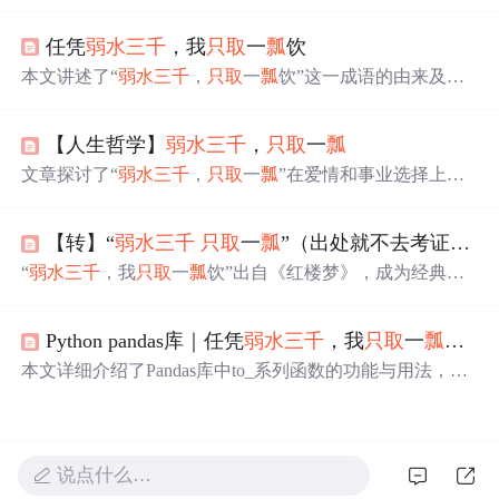
献中的地理含义，到后来比喻爱情专一的转变，详细解析
了其在《红楼梦》等经典文学作品中的运用。
任凭
弱水三千
，我
只取
一
瓢
饮
本文讲述了“
弱水三千
，
只取
一
瓢
饮”这一成语的由来及其
在《红楼梦》中的运用，并介绍了其背后的文化含义及发
展过程。
【人生哲学】
弱水三千
，
只取
一
瓢
文章探讨了“
弱水三千
，
只取
一
瓢
”在爱情和事业选择上的
含义，提醒人们专注有价值之事。还提及赚钱与追女友的
抉择难题，给出判断女生是否为一生伴侣的多方面因素，
【转】“
弱水三千
只取
一
瓢
”（出处就不去考证了）
最后指出ChatGPT是21世纪重大发明之一。
“
弱水三千
，我
只取
一
瓢
饮”出自《红楼梦》，成为经典的
爱情誓言。从古至今，这句话被广泛引用，象征着对爱情
忠贞不渝的态度。
Python pandas库｜任凭
弱水三千
，我
只取
一
瓢
饮（7
本文详细介绍了Pandas库中to_系列函数的功能与用法，包
括to_numpy、to_parquet、to_period等22个函数。这些函数
用于将DataFrame转换为不同格式的数据，如NumPy数组、
Parquet文件、周期索引等。
说点什么…