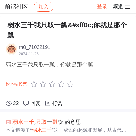
前端社区
登录
频道
加入
帖子详情
社区
前端社区
感慨
弱水三千我只取一瓢&#xff0c;你就是那个
瓢
m0_71032191
2024-11-23
弱水三千我只取一瓢，你就是那个瓢
给本帖投票
22
回复
打赏
弱水三千
,
只取
一
瓢
饮 的意思
本文追溯了“
弱水三千
”这一成语的起源和发展，从古代文