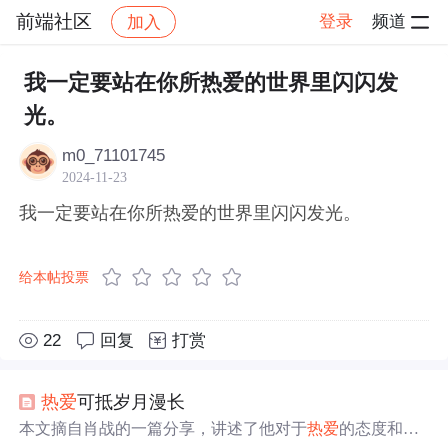
前端社区
登录
频道
加入
帖子详情
社区
前端社区
感慨
我一定要站在你所热爱的世界里闪闪发
光。
m0_71101745
2024-11-23
我一定要站在你所热爱的世界里闪闪发光。
给本帖投票
22
回复
打赏
热爱
可抵岁月漫长
本文摘自肖战的一篇分享，讲述了他对于
热爱
的态度和个