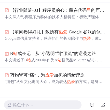
人成长的理解。他认为应该
站
在自己
热爱
的
世界
里
，不在
乎别人的目光，专注于提升自我。文章还收录了肖战的一
【行业随笔-03】程序员的心：藏在代码
里
的严谨、执着、温柔与
些励志言论，展示了他坚韧不拔的精神面貌。
本文深入剖析程序员群体的技术人格特征：极致严谨体现
在命名规范、注释完整与代码健壮性上；坚韧执着表现为
对bug的持续攻坚与问题闭环能力；沉默温柔反映在用户体
【填问卷得好礼】致所有
热爱
Google 谷歌的伙伴们
验优化、协作工具封装等细节实践中；清醒
热爱
则体现为
持续学习新技术、跟进前沿框架的终身学习机制。这些特
Google致信其支持者，感谢他们的长期陪伴与
热爱
，邀请
质共同构成软件开发者的专业内核。
他们参加调研问卷，分享意见，同时举办活动并提供周边
礼品作为回馈。问卷旨在了解用户需求，提升服务质量。
B
站
成长记：从“小透明”到“顶流”的逆袭之路
本文讲述了B
站
从2009年作为A
站
替代品Mikufans起步，经
陈睿投资后更名为哔哩哔哩，逐步发展为涵盖动画、游
戏、科技、生活等内容的综合视频平台。通过移动端转
万物皆可“痛”，为
热爱
加冕的情绪疗愈
型、内容破圈、上市融资及国际化布局，B
站
实现用户快
速增长与商业变现，并推动国产动画出海，成为中国文化
“痛包”从亚文化走向大众，成为表达
热爱
的方式，是身份
数字传播的重要载体。
认同与情感寄托。在信息时代，它是年轻人个性标签。生
活中“痛包”能带来情绪治愈，职场中华硕无畏14 2025高性
能AI轻薄本可扮演类似角色，助力对抗平淡生活。
说点什么…