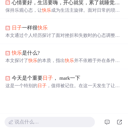
心情要好，生活要嗨，开心就笑，累了就睡觉，
日
清晰的认识，从而带来真正的智慧。
保持乐观心态，让
快乐
成为生活主旋律。面对日常的琐
碎，不要让它们消磨掉对美好生活的热爱和期待。每一天
都要尽力寻找
快乐
，即使
日子
平凡，也要尽情享受每一
日子
一样很
快乐
刻。,
本文通过个人经历探讨了面对挫折和失败时的心态调整，
强调了接受不完美和适时放松的重要性，鼓励读者学会享
受过程，而非过分追求结果。
快乐
是什么?
本文探讨了
快乐
的本质，指出
快乐
并不依赖于外在条件，
而是一种内心的意识和态度。通过多个例子说明，无论身
处何种环境，只要调整心态，都能发现生活的乐趣。
今天是个重要
日子
， mark一下
这是一个特别的
日子
，值得被记住。在这一天发生了让人
感到
快乐
的
事
情。
说点什么…