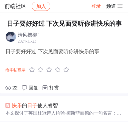
前端社区
登录
频道
加入
帖子详情
社区
前端社区
感慨
日子要好好过 下次见面要听你讲快乐的事
清风拂柳`
2024-11-23
日子要好好过 下次见面要听你讲快乐的事
给本帖投票
22
回复
打赏
快乐
的
日子
使人睿智
本文探讨了英国桂冠诗人约翰·梅斯菲而德的一句名言：“
快乐
的
日子
使人睿智”。文章深入剖析了这句话的意义，指
出真正的
快乐
能够开阔人的视野，使人们对周围世界有更