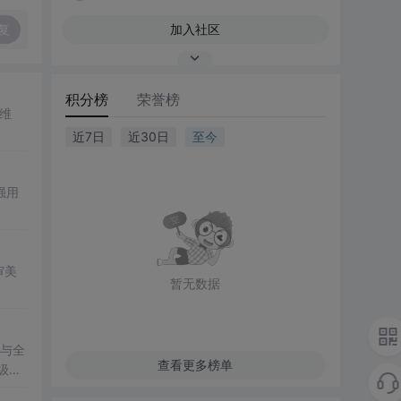
复
加入社区
积分榜
荣誉榜
维
近7日
近30日
至今
强用
审美
暂无数据
构与全
查看更多榜单
级数