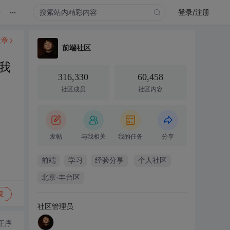
...
录
登录/注册
文章
前端社区
我
316,330
60,458
社区成员
社区内容
发帖
与我相关
我的任务
分享
前端
学习
经验分享
个人社区
北京·丰台区
复
社区管理员
正序