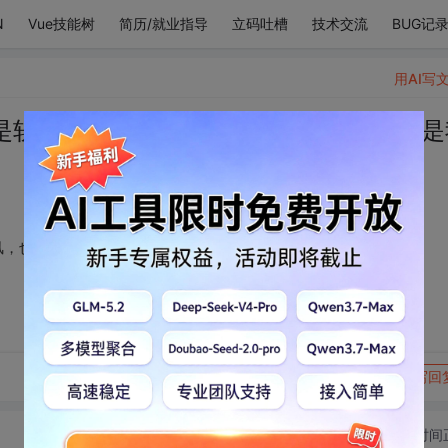
N
Vue技能树
简历/就业指导
立码吐槽
技术交流
BUG记
用AI写
是软妹风，不是元气风，也不是欧美风，是
风，也不是欧美风，是我看了会疯
转发到动态
举报
写回
切换为时间