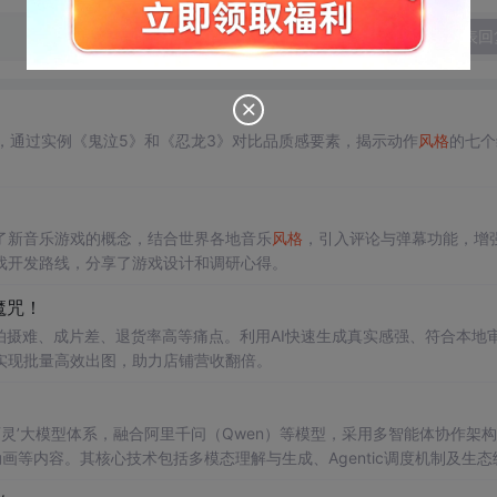
发表回
计，通过实例《鬼泣5》和《忍龙3》对比品质感要素，揭示动作
风
格
的七个
了新音乐游戏的概念，结合世界各地音乐
风
格
，引入评论与弹幕功能，增
戏开发路线，分享了游戏设计和调研心得。
的魔咒！
拍摄难、成片差、退货率高等痛点。利用AI快速生成真实感强、符合本地
实现批量高效出图，助力店铺营收翻倍。
‘百灵’大模型体系，融合阿里千问（Qwen）等模型，采用多智能体协作架
画等内容。其核心技术包括多模态理解与生成、Agentic调度机制及生态