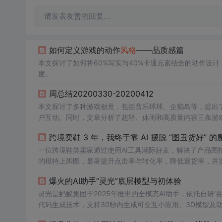
请发表友善的回复…
如何定义游戏的动作
风
格
——品质感篇
本文探讨了如何将60%写实与40%卡通元素结合的动作设
度。
周总结20200330-20200412
本文探讨了多种游戏创意，包括音乐球球、企鹅岛等，提出
户互动。同时，文章分析了超轻、休闲和高质量内容三条游
跨境卖鞋 3 年，我终于靠 AI 摆脱 “图丑货好” 
一位跨境鞋类卖家通过使用AI工具潮际好麦，解决了产品图
的模特上脚图，显著提升点击率与转化率，降低退货率，并
爆火的AI助手“灵光”底层模型与初体验
灵光是蚂蚁集团于2025年推出的全模态AI助手，依托自研
代码生成技术，支持30秒内生成可交互小应用、3D模型及动
据联动（如支付宝账单），凸显垂直场景落地能力。