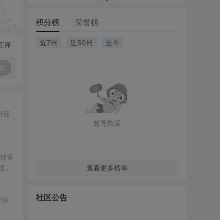
积分榜
荣誉榜
近7日
近30日
至今
正序
复
升应
暂无数据
频计算
优化
查看更多榜单
社区公告
专业