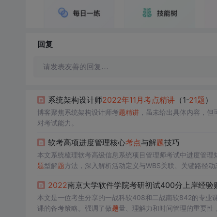
回复
请发表友善的回复…
​​系统架构设计师
2022
年
11
月
考点
精讲
（1-
21
题
）
博客聚焦系统架构设计师考
题
精讲
，虽未给出具体内容，但
对考试能力。
软考高项进度管理核心
考点
与解
题
技巧
本文系统梳理软考高级信息系统项目管理师考试中进度管理
题
型解
题
方法，深入解析活动定义与WBS关联、关键路径
及敏捷环境下的新趋势，强调工具技术实战应用与备考策略
2022
南京大学软件学院考研初试400分上岸经验
本文是一位考生分享的一战科软408和二战南软842的专
课的备考策略。强调了做
题
量、理解力和时间管理的重要性