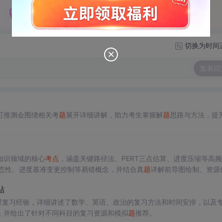
切换为时间
发表回
可推测会围绕相关考
题
展开详细讲解，助力考生掌握解
题
思路与方法，提
知识领域的核心
考点
，涵盖关键路径法、PERT三点估算、进度压缩等高
动态性、进度基准变更控制等易错概念，并结合真
题
详解前导图绘制、资源
。
贴
业课复习经验，详细讲述了数学、英语、政治的复习方法和时间安排，以及
，并给出了针对不同科目的复习资源和模拟
题
推荐。