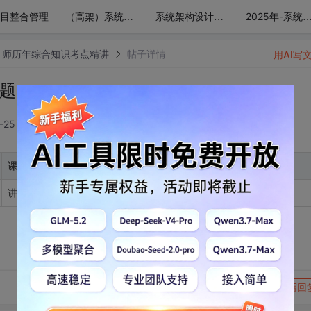
目整合管理
（高架）系统架构设计师历年综合知识考点精讲
系统架构设计师考试计算题专题精讲
2025年-系统架构设计师--综合计算机系统基础知识精讲
计师历年综合知识考点精讲
帖子详情
用AI写
1题）
-25 00:03:28
课时知识点
讲解1-21题，包括考点的解题思路参考答案、分析
转发到动态
举报
写回