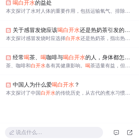
喝
白开水
的益处
或加速钙流失。
本文探讨了水对人体的重要作用，包括运输氧气、排除废
物、润滑组织、调节体温等。介绍了
白开水
是最适合儿童
的饮料，强调了多饮
白开水
的重要性。同时指出了纯净
关于感冒发烧应该
喝
白开水
还是热奶茶引发的辩论
水、矿泉水等的选择误区，以及饮料对儿童健康的潜在危
害。
本文探讨感冒发烧时应选择
白开水
还是热奶茶，指出热奶
茶不仅能有效补水补能，还具备缓解喉咙疼痛、鼻塞等不
适症状的能力，并可通过提升情绪促进康复。文章强调适
经常
喝
茶、
喝
咖啡与
喝
白开水
的人，身体都怎么样了？老实跟你说
量饮用低糖奶茶的安全性与合理性。
茶、咖啡和
白开水
各有其健康影响。
喝
茶适量有益，但过
浓或过烫可能伤胃；咖啡适度饮用可降低肝病风险，但大
量摄入可能影响睡眠。每天
喝
3-4杯咖啡较为合适。
白开水
中国人为什么爱
喝
白开水
？
是最简单的健康饮品，能滋润肠道，促进循环，但避免
喝
烫水。选择适合自己并正确饮用的饮品至关重要。
本文探讨了中国
白开水
的传统历史，从古代的煮水习惯到
现代科技驱动的净水机，它既是健康的保障，也是文化传
承的载体。随着科技进步，
喝
白开水
已成为融入现代生活
态度的选择。
说点什么…