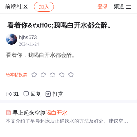
前端社区
登录
频道
加入
帖子详情
社区
前端社区
感慨
看着你&#xff0c;我喝白开水都会醉。
hjhs673
2024-11-24
看着你，我喝白开水都会醉。
给本帖投票
31
回复
打赏
早上起来空腹
喝
白开水
本文介绍了早晨起床后正确饮水的方法及好处。建议空腹
喝
与室温相同的300毫升
白开水
，有助于稀释血液，促进新
陈代谢。不宜饮用过冷、过热或含糖饮料，以免刺激肠胃