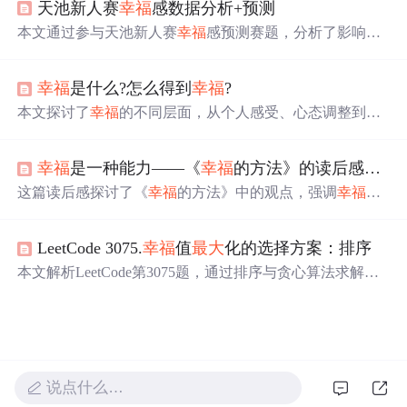
天池新人赛
幸福
感数据分析+预测
本文通过参与天池新人赛
幸福
感预测赛题，分析了影响
幸
福
感的因素，包括性别、年龄、城市农村分布、收入合理
程度、社会经济地位和公平感。数据显示女性和城市居民
幸福
是什么?怎么得到
幸福
?
幸福
感较高，年龄和收入合理程度对
幸福
感有显著影响。
最后，通过主成分分析和神经网络模型对测试集的
幸福
指
本文探讨了
幸福
的不同层面，从个人感受、心态调整到哲
数进行了预测。
学视角，揭示了
幸福
的本质。
幸福
不仅是一种情绪体验，
也是一种生活态度，它关乎个人的价值观、生活方式以及
幸福
是一种能力——《
幸福
的方法》的读后感作文1900字
内心的感受。
这篇读后感探讨了《
幸福
的方法》中的观点，强调
幸福
是
一种能力而非状态。作者通过书中四个生活状态象限的介
绍，阐述了如何从忍辱负重和享乐主义中寻找真正的
幸福
LeetCode 3075.
幸福
值
最大
化的选择方案：排序
，并指出
幸福
可以通过训练感知力来提升。实验表明，关
注生活中的正面事物能增加
幸福
感，挑战了人们普遍的
本文解析LeetCode第3075题，通过排序与贪心算法求解如
“一......就......”思维模式。
何在每轮选择中使孩子的
幸福
值总和
最大
。每次选取前将
剩余孩子按
幸福
值降序排列，考虑未被选中者随轮次递减
的影响，合理剪枝提升效率。
说点什么…