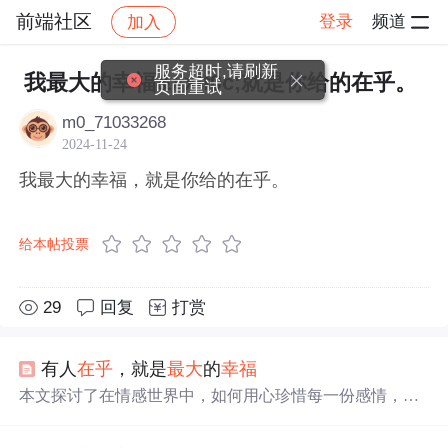
前端社区
登录
频道
加入
帖子详情
社区
前端社区
感慨
服务超时,请刷新
我最大的幸福&#xff0c;就是你给的在乎。
页面重试
m0_71033268
2024-11-24
我最大的幸福，就是你给的在乎。
给本帖投票
29
回复
打赏
有人
在乎
，就是
最大
的
幸福
本文探讨了在情感世界中，如何用心珍惜每一份感情，通
过平淡中的相守与风雨中的陪伴，展现了真正的情感价值
在于彼此的理解与支持。