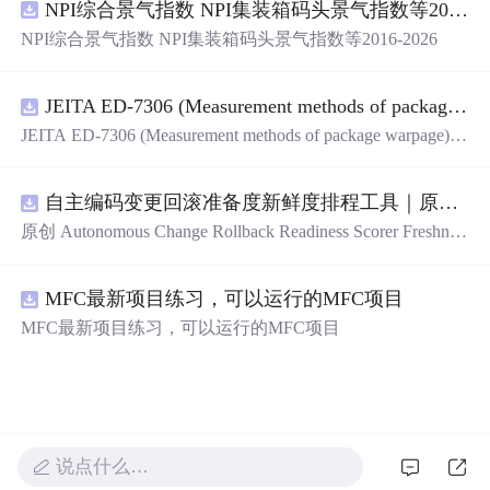
NPI综合景气指数 NPI集装箱码头景气指数等2016-2026
管理后台等。api文档管理并一键生成api接口代码，一键生
成 CRUD前后端代码丰富组件，基于 Gin和 Vue3的Arco D
NPI综合景气指数 NPI集装箱码头景气指数等2016-2026
esign的快速后台开发框架，基于JWT接口验证和Auth验证
的权限管理系统,附件管理系统，天生支持saas架构。本着
大道至简思想，接口单层设计，开发简单，极易上手、代
JEITA ED-7306 (Measurement methods of package warpage).pdf
码可读性和可维护性好、得益于Go优秀性能框架性能和并
JEITA ED-7306 (Measurement methods of package warpage).p
发都很优秀、需要硬件资源很小。
df
自主编码变更回滚准备度新鲜度排程工具｜原创源码+测试+离线报告
原创 Autonomous Change Rollback Readiness Scorer Freshnes
s Schedule 工具：围绕“根据提交边界、迁移影响、测试覆
盖、特性开关、备份和人工接管入口评估自主变更回滚准
MFC最新项目练习，可以运行的MFC项目
备度”的结果，按风险、变化速度、证据有效期和负责人安
排周期复核；本地网页、JSON/HTML/SVG报告、测试与
MFC最新项目练习，可以运行的MFC项目
示例。压缩包包含完整源码、3项自动化测试、可复现示
例、HTML/JSON/SVG离线报告、1080×720运行效果图、
README、运行说明、MIT License及原创授权声明。适合
开发者进行工程预检、质量审查和交付复核；Node.js 18
+可直接运行，零第三方运行依赖。
说点什么…