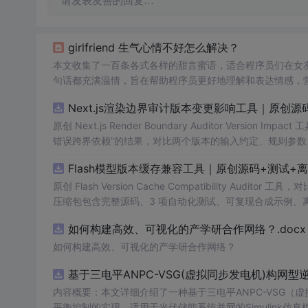
请发表友善的回复…
girlfriend 生气心情不好怎么解决？
本文收集了一百条各式各样的甜言蜜语，适合程序员们在女
句话都充满温情，旨在帮助程序员更好地理解和表达情感，
Next.js渲染边界审计版本变更影响工具｜原创源
原创 Next.js Render Boundary Auditor Ve
错误跨界依赖”的结果，对比两个版本的输入约定、规则参数
试、可复现合成示例、离线 HTML/JSON/SVG 报告、1080
Flash模型版本缓存兼容工具｜原创源码+测试+
创与授权声明。运行时零第三方依赖，不包含热点产品或开源
原创 Flash Version Cache Compatibility Au
压缩包包含完整源码、3 项自动化测试、可复现合成示例、离线 HT
说明、功能清单、MIT License 及原创与授权声明。
如何构建高效、可视化的产学研合作网络？.docx
产日志或其他受限素材。
如何构建高效、可视化的产学研合作网络？
基于三电平ANPC-VSG(虚拟同步发电机)构网
内容概要：本文详细介绍了一种基于三电平ANPC-VSG
平衡控制的实现，适用于光伏储能系统并网的Simulink