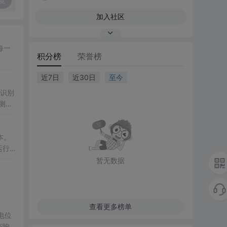
复
加入社区
每一
积分榜
荣誉榜
近7日
近30日
至今
，识别
测
及原
成本。
运行
、生
暂无数据
查看更多榜单
电位
态响