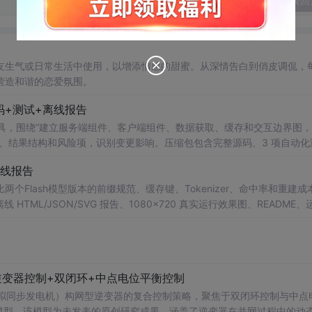
发表回
友生气或日常生活中使用，以增添情感的甜蜜。从深情告白到俏皮调侃，
营造和谐的恋爱氛围。
码+测试+离线报告
rsion Impact 工具，围绕“建立服务端组件、客户端组件、数据获取、缓存和交互边界图
、结果结构和风险项，识别变更影响。压缩包包含完整源码、3 项自动化
×720 真实运行效果图、README、运行说明、功能清单、MIT License 
离线报告
项目源码、Logo、官方截图、论文、生产日志或其他受限素材。
ditor 工具，对比两个Flash模型版本的前缀规范、缓存键、Tokenizer、命中率和重建
ML/JSON/SVG 报告、1080×720 真实运行效果图、README、
运行时零第三方依赖，不包含热点产品或开源项目源码、Logo、官方截图、论文
型逆变器控制+双闭环+中点电位平衡控制
（虚拟同步发电机）构网型逆变器的复合控制策略，聚焦于双闭环控制与中点
仿真模型。该模型为未发表的原创研究成果，涵盖了逆变器在并网过程中的动