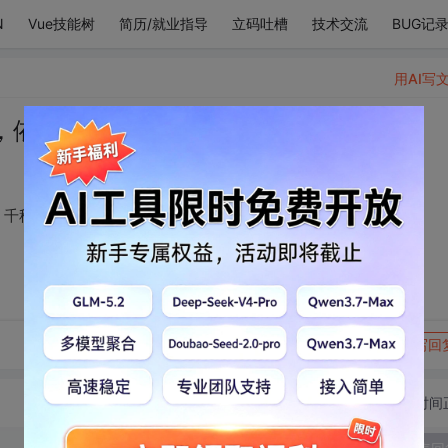
N
Vue技能树
简历/就业指导
立码吐槽
技术交流
BUG记
用AI写
，依你落。朝朝暮暮，千秋万代。
，千秋万代。
转发到动态
举报
写回
切换为时间