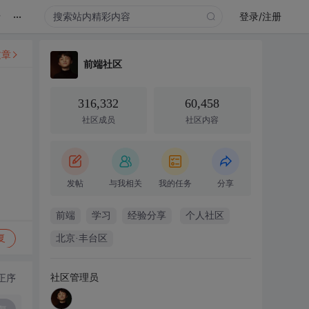
...
录
登录/注册
文章
前端社区
316,332
60,458
社区成员
社区内容
发帖
与我相关
我的任务
分享
前端
学习
经验分享
个人社区
复
北京·丰台区
社区管理员
正序