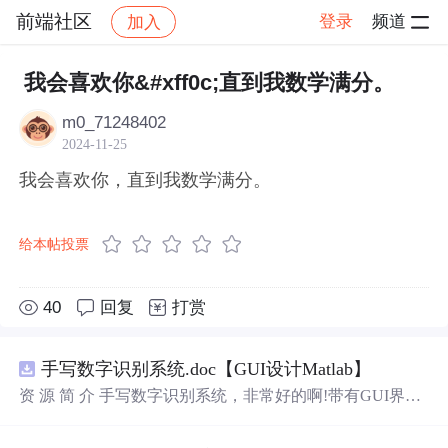
前端社区
登录
频道
加入
帖子详情
社区
前端社区
感慨
我会喜欢你&#xff0c;直到我数学满分。
m0_71248402
2024-11-25
我会喜欢你，直到我数学满分。
给本帖投票
40
回复
打赏
手写数字识别系统.doc【GUI设计Matlab】
资 源 简 介 手写数字识别系统，非常好的啊!带有GUI界
面，使用方便! 详 情 说 明 用这个手写数字识别系统，你可
以轻松地识别手写数字。这个系统不仅功能强大，而且还