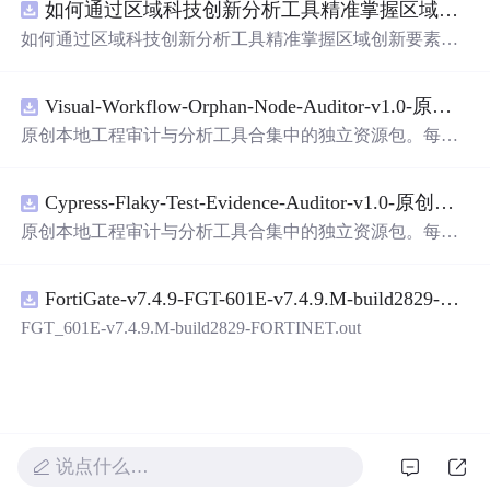
如何通过区域科技创新分析工具精准掌握区域创新要素分布与产业链融合现状？.docx
带有直观的图形用户界面（GUI），非常容易使用。你只
需要将手写数字输入系统，它将立即给出准确的识别结
如何通过区域科技创新分析工具精准掌握区域创新要素分
果。这个系统可以在各种场景中使用，无论是学校、工作
布与产业链融合现状？
还是日常生活，都能为你提供快速和准确的识别服务。它
是一个非常方便和实用的工具，你一定会
喜欢
它的！
Visual-Workflow-Orphan-Node-Auditor-v1.0-原创源码与文档.zip
原创本地工程审计与分析工具合集中的独立资源包。每个
ZIP包含完整源码、3项自动化测试、可复现合成示例、离
线HTML、JSON与SVG报告、1080×720真实运行效果图、
Cypress-Flaky-Test-Evidence-Auditor-v1.0-原创源码与文档.zip
README、运行说明、功能清单、MIT License及原创与授
权声明。解压后进入project目录，执行npm test验证算法，
原创本地工程审计与分析工具合集中的独立资源包。每个
执行npm run report生成报告，也可通过本地静态服务器打
ZIP包含完整源码、3项自动化测试、可复现合成示例、离
开网页。运行时零第三方依赖，不包含热点产品或开源项
线HTML、JSON与SVG报告、1080×720真实运行效果图、
目源码、Logo、官方截图、论文、生产日志或其他受限素
FortiGate-v7.4.9-FGT-601E-v7.4.9.M-build2829-FORTINET.out
README、运行说明、功能清单、MIT License及原创与授
材。适合前端开发、AI应用工程、测试审计和课程实践。
权声明。解压后进入project目录，执行npm test验证算法，
FGT_601E-v7.4.9.M-build2829-FORTINET.out
执行npm run report生成报告，也可通过本地静态服务器打
开网页。运行时零第三方依赖，不包含热点产品或开源项
目源码、Logo、官方截图、论文、生产日志或其他受限素
材。适合前端开发、AI应用工程、测试审计和课程实践。
说点什么…