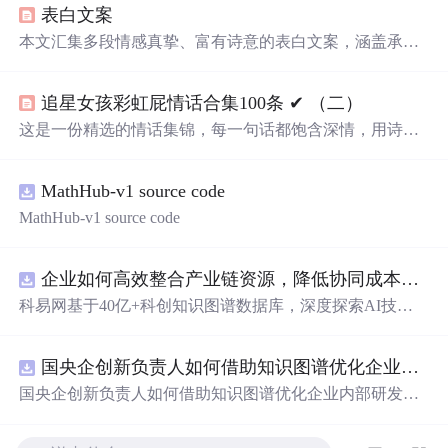
表白文案
本文汇集多段情感真挚、富有诗意的表白文案，涵盖承
诺、陪伴、深情告白与日常浪漫意象，适用于恋爱关系中
的情感表达场景。文案融合文学修辞与生活化比喻，突出
追星女孩彩虹屁情话合集100条 ✔︎ （二）
真挚情感与长期承诺，强调信息技术无关的情感传播价
值。
这是一份精选的情话集锦，每一句话都饱含深情，用诗意
的语言表达对爱人的独特情感。从四季更替到日常琐碎，
从山川湖海到街头巷尾，每一段文字都在诉说着对一个人
MathHub-v1 source code
的思念与热爱。
MathHub-v1 source code
企业如何高效整合产业链资源，降低协同成本？.docx
科易网基于40亿+科创知识图谱数据库，深度探索AI技术
在技术转移、成果转化、技术经纪、知识产权、产业创
新、科技招商等垂直领域的多样化应用场景，研究科技创
国央企创新负责人如何借助知识图谱优化企业内部研发资源协同？.docx
新领域的AI+数智化解决方案，推动科技创新与产业创新
智能化发展。
国央企创新负责人如何借助知识图谱优化企业内部研发资
源协同？