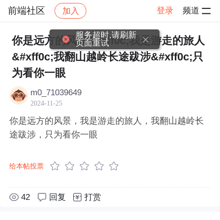
前端社区
登录
频道
加入
帖子详情
社区
前端社区
感慨
服务超时,请刷新
你是远方的风景&#xff0c;我是游走的旅人
页面重试
&#xff0c;我翻山越岭长途跋涉&#xff0c;只
为看你一眼
m0_71039649
2024-11-25
你是远方的风景，我是游走的旅人，我翻山越岭长
途跋涉，只为看你一眼
给本帖投票
42
回复
打赏