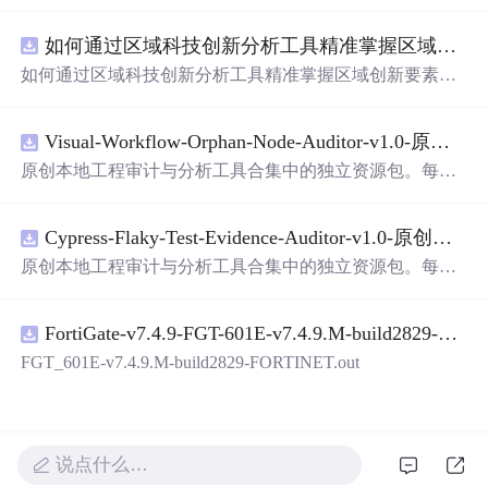
面，使用方便! 详 情 说 明 用这个手写数字识别系统，你可
以轻松地识别手写数字。这个系统不仅功能强大，而且还
如何通过区域科技创新分析工具精准掌握区域创新要素分布与产业链融合现状？.docx
带有直观的图形用户界面（GUI），非常容易使用。你只
需要将手写数字输入系统，它将立即给出准确的识别结
如何通过区域科技创新分析工具精准掌握区域创新要素分
果。这个系统可以在各种场景中使用，无论是学校、工作
布与产业链融合现状？
还是日常生活，都能为你提供快速和准确的识别服务。它
是一个非常方便和实用的工具，你一定会喜欢它的！
Visual-Workflow-Orphan-Node-Auditor-v1.0-原创源码与文档.zip
原创本地工程审计与分析工具合集中的独立资源包。每个
ZIP包含完整源码、3项自动化测试、可复现合成示例、离
线HTML、JSON与SVG报告、1080×720真实运行效果图、
Cypress-Flaky-Test-Evidence-Auditor-v1.0-原创源码与文档.zip
README、运行说明、功能清单、MIT License及原创与授
权声明。解压后进入project目录，执行npm test验证算法，
原创本地工程审计与分析工具合集中的独立资源包。每个
执行npm run report生成报告，也可通过本地静态服务器打
ZIP包含完整源码、3项自动化测试、可复现合成示例、离
开网页。运行时零第三方依赖，不包含热点产品或开源项
线HTML、JSON与SVG报告、1080×720真实运行效果图、
目源码、Logo、官方截图、论文、生产日志或其他受限素
FortiGate-v7.4.9-FGT-601E-v7.4.9.M-build2829-FORTINET.out
README、运行说明、功能清单、MIT License及原创与授
材。适合前端开发、AI应用工程、测试审计和课程实践。
权声明。解压后进入project目录，执行npm test验证算法，
FGT_601E-v7.4.9.M-build2829-FORTINET.out
执行npm run report生成报告，也可通过本地静态服务器打
开网页。运行时零第三方依赖，不包含热点产品或开源项
目源码、Logo、官方截图、论文、生产日志或其他受限素
材。适合前端开发、AI应用工程、测试审计和课程实践。
说点什么…