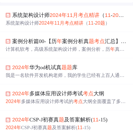
​​系统架构设计师
20
24
年
11
月
考点
精讲
（
11
-
20
题
）
​​系统架构设计师
20
24
年
11
月
考点
精讲
（
11
-
20
题
）
案例分析篇00-【历
年
案例分析真
题
考点
汇总】与【专栏文章案例分析高频
计算机软考，高级系统架构设计师，案例分析，历
年
真
题
汇总，计算机软考高级系统架构设计师
20
24
年
20
25
年
案例
分析
题
真
题
，
考点
总结，【历
年
案例分析真
题
考点
汇总】
20
24
年
华为od机试真
题
题
库
与【专栏文章案例分析高频
考点
目录】（
20
25
年
软考高级
系统架构设计师冲刺知识点总结-案例分析篇-先导篇）。
我是一名软件开发机构老师，我的学生已经有上百人通过
案例分析
题
知识点目录，冲刺。
20
26
年
。
了华为OD机试，
20
24
年
8
月
-
20
25
年
2
月
考的都是OD统一
考试（E卷），
题
库已经整理好了，命中率95%以上。
20
24
年
多媒体应用设计师考试
考点
大纲
20
24
年
多媒体应用设计师考试的
考点
大纲全面覆盖了多媒
体应用的基础知识和设计技术两大方面，旨在科学、公正
地测试考生的多媒体应用设计能力。
20
24
年
CSP-J初赛真
题
及答案解析(
11
-15)
20
24
年
CSP-J初赛真
题
及答案解析(
11
-15)