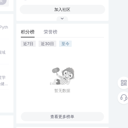
复
加入社区
yth
积分榜
荣誉榜
近7日
近30日
至今
领域
度学
稳健性
力。
暂无数据
优化
模型的
查看更多榜单
策略，