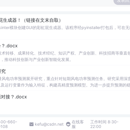
发表回
己的彩虹屁生成器！（链接在文末自取）
ter模块创建GUI的彩虹屁生成器。该程序经pyinstaller打包后，可在无P
.docx
在技术转移、成果转化、技术经纪、知识产权、产业创新、科技招商等垂直
案，推动科技创新与产业创新智能化发展。
研究
型的多变量风电功率预测展开研究，重点针对短期风电功率预测任务。研究采用深
多种气象及运行变量作为输入特征，构建高精度预测模型。为进一步提升预测的
，优化模型在不确定性环境下的输出表现，增强预测结果的置信区间估计能
接？.docx
与电网调度的科学性。; 适合人群：具备Python编程基
ow）的研究生、科研人员，以及从事新能源发电预测、电力系统调度、智能电网
sformer的时间序列预测模型；③探索LASSO分位数回归与深度学习
400-660-
在线客
工作时间 8:30-
kefu@csdn.net
0108
服
22:00
流程、Transformer模型的结构设计与注意力机制实现、超参数调优