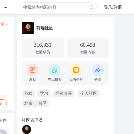
...
录
登录/注册
文章
前端社区
316,331
60,458
社区成员
社区内容
发帖
与我相关
我的任务
分享
前端
学习
经验分享
个人社区
复
北京·丰台区
社区管理员
正序