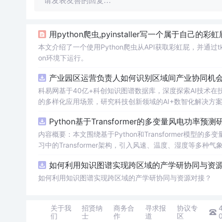
请发表友善的回复…
用python爬虫,pyinstaller写一个属于自
本文介绍了一个使用Python爬虫从API获取彩虹屁，并通过tkin
on环境下运行。
产业园区运营负责人如何识别区域间产业协同机会？
科易网基于40亿+科创知识图谱数据库，深度探索AI技术
的多样化应用场景，研究科技创新领域的AI+数智化解决方
Python基于Transformer的多变量风电功率预测
内容概要：本文围绕基于Python和Transformer模
习中的Transformer架构，引入风速、温度、湿度等
与可靠性，研究结合近端梯度算法求解LASSO分位数回归
如何利用知识图谱实现跨区域的产学研协同与资源对
该技术是机器学习与新能源领域深度融合的典型应用，旨在提高风电并网的稳定性
础，熟悉主流深度学习框架（如PyTorch或TensorFl
如何利用知识图谱实现跨区域的产学研协同与资源对接？
等相关工作的技术人员。; 使用场景及目标：①应用于风电场实际运行中的短期功率预测系统，辅助电网进行精准负荷调配与调度决策；
②作为科研项目的技术蓝本，用于复现、改进或扩展基于Tran
关于我
招贤纳
商务合
寻求报
协议专
融合机制，提升预测结果的概率性输出与风险评估能力。; 阅读建议：此资源适用于已掌握机器学习与深度学习基础知识的读者，建议结合
们
士
作
道
区
所提供的代码实现进行动手实践，重点关注多变量数据的预处理