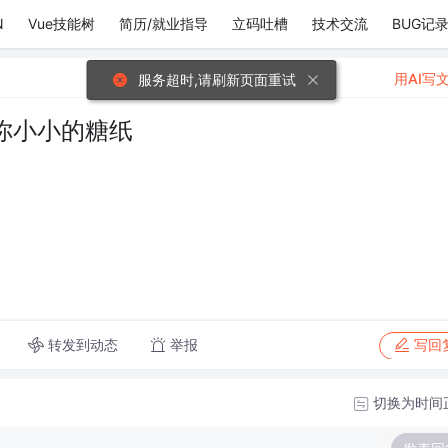
N
Vue技能树
简历/就业指导
立码吐槽
技术交流
BUG记
用AI写
服务超时,请刷新页面重试
你小小的糖纸
转发到动态
举报
写回
切换为时间