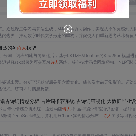
发表回
。通过深度学习与算法生成，AI与人类协同创作，实现从个体灵感到人
达的边界，推动数字时代文学形态的重构，并促使人们重新思考艺术价值
己的AI
诗人
模型
词、词表构建与向量化后，基于LSTM+Attention的Seq2Seq模型进
Flask部署为可交互AI
诗人
系统。核心技术涵盖网络爬虫、NLP预处
外婆说出爱。分析了沉默背后是受含蓄文化、成长及生命无常影响。还给
达仪式、练习即时情感反馈。
模型的古诗词情感分析系统，通过构建
诗人
-作品-意象-情感知识图谱，提升
微调DeepSeek模型，并利用ECharts实现情感分布、
诗人
关系等可视
统方法。
样本生成、Prompt学习等，阐述核心算法原理与操作步骤，给出数学模