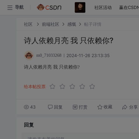
社区活动
赢在CSD
导航
社区
前端社区
感慨
帖子详情
诗人依赖月亮 我 只依赖你?
2024-11-26 23:13:35
m0_71033268
诗人依赖月亮 我 只依赖你?
给本帖投票
43
回复
打赏
分享
收藏
回复