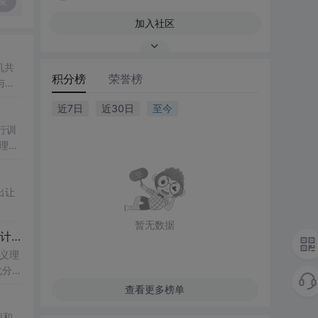
复
加入社区
机共
积分榜
荣誉榜
与创
近7日
近30日
至今
行训
理、
出让
暂无数据
计算机毕业设计Django+DeepSeek大模型知识图谱古诗词情感分析 古诗词推荐系统 古诗词可视化 大数据毕业设计(源码+LW+PPT+讲解)
语义理
化分
查看更多榜单
型和