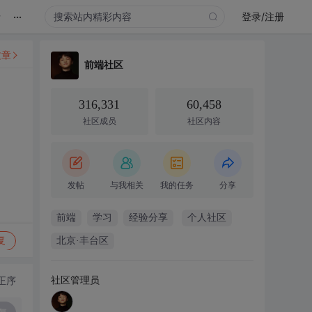
...
录
登录/注册
文章
前端社区
316,331
60,458
社区成员
社区内容
发帖
与我相关
我的任务
分享
前端
学习
经验分享
个人社区
复
北京·丰台区
社区管理员
正序