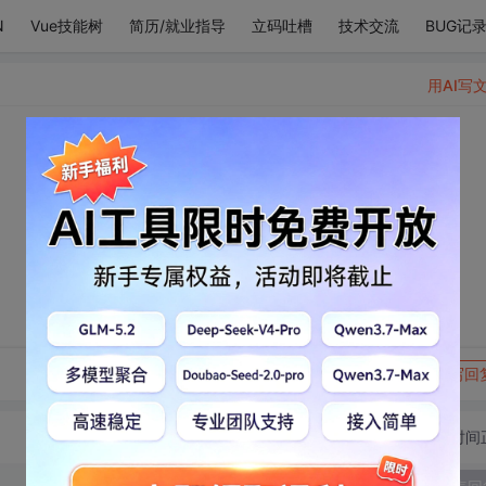
N
Vue技能树
简历/就业指导
立码吐槽
技术交流
BUG记
用AI写
转发到动态
举报
写回
切换为时间