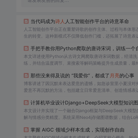
请发表友善的回复…
当代码成为
诗人
人工智能创作平台的诗意革命
人工智能创作平台正在重塑诗歌的创作主体、过程与本体形态
生的转变。这种新模式不仅降低创作门槛，还拓展了诗意表
造力本质。
手把手教你用Python爬取的唐诗宋词，训练一个自
本文详述使用Python从古诗文网爬取唐诗宋词数据，经清洗、分
练，并结合温度调节、束搜索等解码策略提升生成质量，最终通过
文本生成及轻量级Web部署。
那些没来得及说的 “我爱你”，都成了
月亮
的心事
博客讲述了因沉默未表达爱意的遗憾，如急诊室里小夏没对
爱意不再沉默的方法，包括建立日常爱意清单、创造情感表
本文设计并实现了一个融合Django框架与DeepSeek大
解与情感分类精度。系统采用Neo4j存储图谱数据，结合LoRA
析，在《全唐诗》数据集上准确率达到92.3%，显著优于传
掌握 AIGC 领域少样本生成，实现创作自由
本文聚焦AIGC领域少样本生成技术，介绍其核心概念，如少