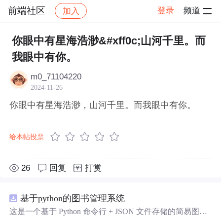
前端社区
登录
频道
加入
帖子详情
社区
前端社区
感慨
你眼中有星海浩渺&#xff0c;山河千里。而
我眼中有你。
m0_71104220
2024-11-26
你眼中有星海浩渺，山河千里。而我眼中有你。
给本帖投票
26
回复
打赏
基于python的图书管理系统
这是一个基于 Python 命令行 + JSON 文件存储的简易图书