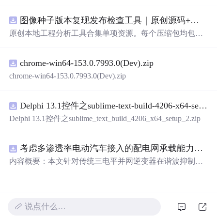
管理系统。 核心功能：围绕"图书"和"读者"实现两类实体
管理，以及它们之间的借阅关系。 图书管理：支持图书的
图像种子版本复现发布检查工具｜原创源码+测试+离线报告
添加、删除、修改、搜索（按书名/作者/ISBN），每本书
记录馆藏总数和当前可借数量。 学生管理：支持学生信息
原创本地工程分析工具合集单项资源。每个压缩包均包含
的添加、删除、搜索（按姓名/学号），每人默认最多借阅
完整 JavaScript/Node.js 源码、3 项自动化测试、可复现合
5 本。 借阅管理：借书时自动校验库存是否充足、是否超
成示例、离线 HTML/JSON/SVG 报告、1080×720 真实运
过借阅上限、是否重复借阅；还书时自动判断是否逾期
chrome-win64-153.0.7993.0(Dev).zip
行效果图、README、运行说明、功能清单、MIT License
（期限 30 天）；支持查看全部借阅记录、逾期记录和某人
及原创授权声明。Node.js 18+ 可直接运行，零第三方运行
chrome-win64-153.0.7993.0(Dev).zip
当前在借图书。 技术特点：纯 Python 标准库实现，无需安
依赖，适合开发者进行工程预检、质量审查和交付复核。
装任何第三方依赖；采用分层架构（模型层 → 持久化层
→ 业务层 → 界面层），职责清晰，易于扩展或替换（比
Delphi 13.1控件之sublime-text-build-4206-x64-setup-2.zip
如把 JSON 换成数据库只需改 storage.py）；数据保存在本
Delphi 13.1控件之sublime_text_build_4206_x64_setup_2.zip
地 data/ 目录的 JSON 文件中，关闭程序数据不丢失
考虑多渗透率电动汽车接入的配电网承载能力评估研究（Matlab代码实现）
内容概要：本文针对传统三电平并网逆变器在谐波抑制、
电网适应性及动态响应方面的不足，提出了一种基于ANP
C三电平拓扑的高性能并网控制策略。研究融合双极性倍
频脉宽调制（DPWMA）、正负序分离锁相与电网电压前
馈控制，构建了一体化控制体系。通过理论分析与Simulink
说点什么…
仿真验证，该策略显著降低了并网电流谐波含量，提升了