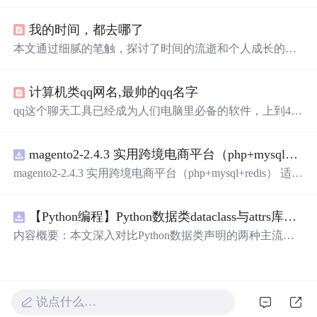
的细腻描绘，从月光到星光，从
微笑
到眼神，每一刻的感
动都被精心记录下来。
我的时间，都去哪了
本文通过细腻的笔触，探讨了时间的流逝和个人成长的关
系。从童年时期的无忧无虑到长大成人后的责任与挑战，
作者表达了对逝去时光的怀念以及对亲情的深刻感悟。
计算机类qq网名,最帅的qq名字
qq这个聊天工具已经成为人们电脑里必备的软件，上到40~
50的叔叔阿姨，下至8~9岁的小学生，都有qq这个聊天工
具。qq是有可以随意改名字的功能，最长可以输入十几个
magento2-2.4.3 实用跨境电商平台（php+mysql+redis）
字符作为名字。就是因为取名没有太多的限制，反而让人
不知道改什么名字好。下面安康网为大家准备了一堆帅气
magento2-2.4.3 实用跨境电商平台（php+mysql+redis） 适用
的qq名字供大家参考。最帅qq名字起名技巧：虽然对帅气
初创跨境电商业务，有齐全的插件，包好用的
的标准，大家都各不相同，不过小编还是可以提供一些起
名技巧大家参考的。1.避免重复。...
【Python编程】Python数据类dataclass与attrs库对比
内容概要：本文深入对比Python数据类声明的两种主流方
案，重点分析dataclasses模块（PEP 557）与attrs第三方库在
功能覆盖、性能开销、扩展生态上的差异。文章从样板代
码（boilerplate）消除出发，详解@dataclass装饰器的frozen/
unsafe_hash/order/slot参数语义、field()函数的默认值工厂与
说点什么…
元数据配置、以及__post_init__的初始化后处理钩子。通过