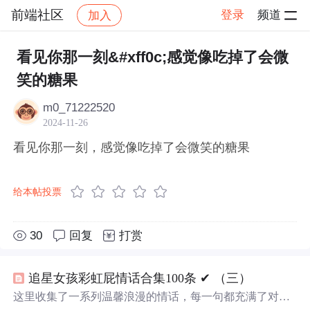
前端社区
登录
频道
加入
帖子详情
社区
前端社区
感慨
看见你那一刻&#xff0c;感觉像吃掉了会微
笑的糖果
m0_71222520
2024-11-26
看见你那一刻，感觉像吃掉了会微笑的糖果
给本帖投票
30
回复
打赏
追星女孩彩虹屁情话合集100条 ✔︎ （三）
这里收集了一系列温馨浪漫的情话，每一句都充满了对爱