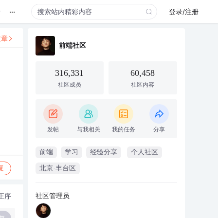
...
录
登录/注册
文章
前端社区
316,331
60,458
社区成员
社区内容
发帖
与我相关
我的任务
分享
前端
学习
经验分享
个人社区
复
北京·丰台区
社区管理员
正序