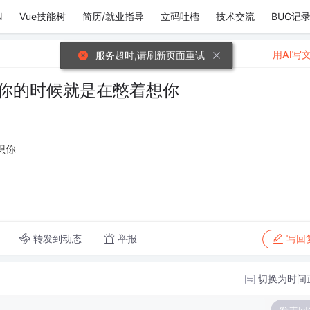
N
Vue技能树
简历/就业指导
立码吐槽
技术交流
BUG记
用AI写
服务超时,请刷新页面重试
找你的时候就是在憋着想你
想你
转发到动态
举报
写回
切换为时间