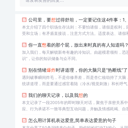
请发表友善的回复…
公司里，要
想
过得舒坦，一定要记住这4件事：1
本文介绍了四个职场生存法则：不要怕请假，请假是权利，
受和立场；有矛盾直接说，注意方式方法。适度表达、请假
你一直
憋
着的那个屁，放出来时真的有人知道吗
加入我们，每天解锁新奇有趣的冷知识。由超模君领衔，恐
识”，让你的知识储备与众不同。
别在情绪
爆炸
时讲道理，你的大脑只是“热断线”了
遇到破事瞬间炸毛，不是你修养差，而是杏仁核劫持了大脑，
统讲道理，而是要通过感官着陆（冷水/视觉刺激）和长呼气
我们的聊天记录，以及我
想
的
本文记录了一段2005年的即时聊天对话，聚焦于亲密关系
应、行为承诺不一致等典型互动问题，并触及情感耗竭、自
依恋表达方式等心理学相关要素，属人际关系分析范畴。
怎么用计算机表达爱意,简单表达爱意的句子
本文分享了50条深情表白句子，助你轻松打动TA的心。从