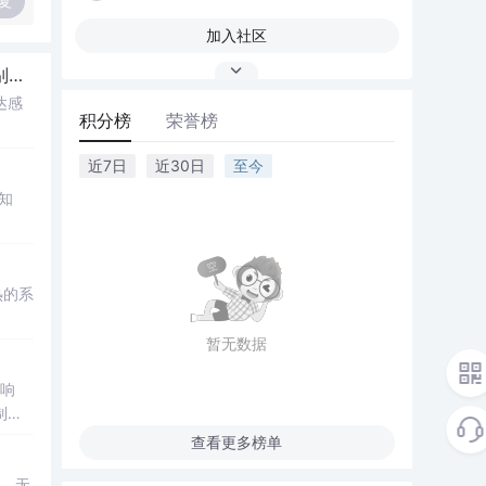
复
加入社区
别
憋
着；4、有矛盾直接说
达感
积分榜
荣誉榜
近7日
近30日
至今
知
热的系
暂无数据
响
制、
查看更多榜单
达。无