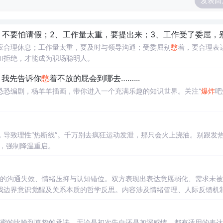
发表回
、不要怕请假；2、工作量太重，要提出来；3、工作受了委屈，
应合理休息；工作量太重，要及时与领导沟通；受委屈别
憋
着，要合理表
和拒绝，才能成为职场聪明人。
？我先告诉你
憋
着不放的屁会到哪去……...
恐恐编剧，杨羊羊插画，带你进入一个充满乐趣的知识世界。关注“
爆炸
吧
导致理性“热断线”。千万别去疯狂运动发泄，那只会火上浇油。别跟发
，强制降温重启。
中的沟通失效、情绪压抑与认知错位。双方表现出表达意愿弱化、需求未被
我边界意识觉醒及关系本质的哲学反思。内容涉及情绪管理、人际反馈机
甜蜜的比喻到真挚的承诺，无论是初次告白还是加深感情，都有适用的表