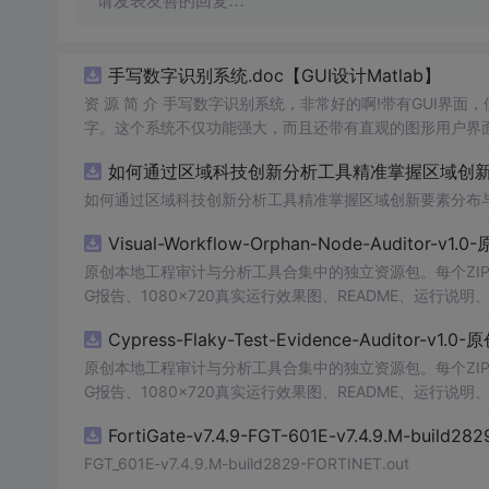
请发表友善的回复…
手写数字识别系统.doc【GUI设计Matlab】
资 源 简 介 手写数字识别系统，非常好的啊!带有GUI界面
字。这个系统不仅功能强大，而且还带有直观的图形用户界面
的识别结果。这个系统可以在各种场景中使用，无论是学校
如何通过区域科技创新分析工具精准掌握区域创新要
便和实用的工具，你一定会喜欢它的！
如何通过区域科技创新分析工具精准掌握区域创新要素分布
Visual-Workflow-Orphan-Node-Auditor-v1
原创本地工程审计与分析工具合集中的独立资源包。每个ZIP
G报告、1080×720真实运行效果图、README、运行说明、功
m test验证算法，执行npm run report生成报
Cypress-Flaky-Test-Evidence-Auditor-v1
源码、Logo、官方截图、论文、生产日志或其他受限素材
原创本地工程审计与分析工具合集中的独立资源包。每个ZIP
G报告、1080×720真实运行效果图、README、运行说明、功
m test验证算法，执行npm run report生成报
FortiGate-v7.4.9-FGT-601E-v7.4.9.M-build28
源码、Logo、官方截图、论文、生产日志或其他受限素材
FGT_601E-v7.4.9.M-build2829-FORTINET.out