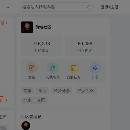
...
录
登录/注册
文章
前端社区
316,333
60,458
社区成员
社区内容
发帖
与我相关
我的任务
分享
前端
学习
经验分享
个人社区
复
北京·丰台区
社区管理员
正序