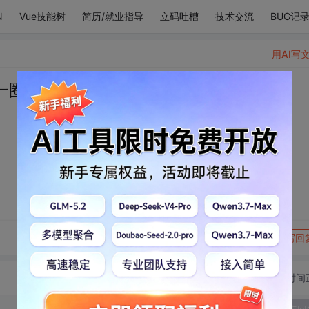
N
Vue技能树
简历/就业指导
立码吐槽
技术交流
BUG记
用AI写
一圈就实现了
转发到动态
举报
写回
切换为时间