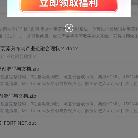
发表回
，使用方便! 详 情 说 明 用这个手写数字识别系统，你可以轻松地识别手写
（GUI），非常容易使用。你只需要将手写数字输入系统，它将立即给
、工作还是日常生活，都能为你提供快速和准确的识别服务。它是一个非
素分布与产业链融合现状？.docx
与产业链融合现状？
.0-原创源码与文档.zip
包含完整源码、3项自动化测试、可复现合成示例、离线HTML、JSON与
能清单、MIT License及原创与授权声明。解压后进入project目录，执
告，也可通过本地静态服务器打开网页。运行时零第三方依赖，不包含热点产品或开源
.0-原创源码与文档.zip
。适合前端开发、AI应用工程、测试审计和课程实践。
包含完整源码、3项自动化测试、可复现合成示例、离线HTML、JSON与
能清单、MIT License及原创与授权声明。解压后进入project目录，执
告，也可通过本地静态服务器打开网页。运行时零第三方依赖，不包含热点产品或开源
29-FORTINET.out
。适合前端开发、AI应用工程、测试审计和课程实践。