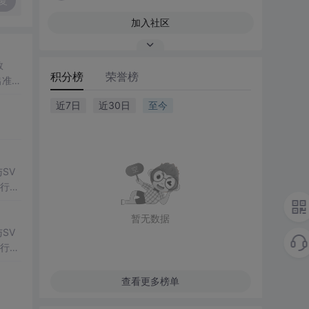
复
加入社区
数
积分榜
荣誉榜
出准确
常方
近7日
近30日
至今
SV
行np
项目
暂无数据
SV
行np
项目
查看更多榜单