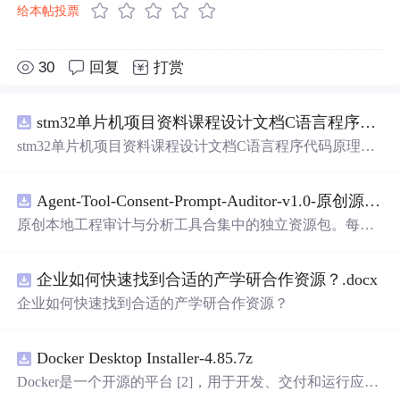
给本帖投票
30
回复
打赏
stm32单片机项目资料课程设计文档C语言程序代码原理图电路PCB实例五种PWM反馈控制模式研究
stm32单片机项目资料课程设计文档C语言程序代码原理图
电路PCB实例五种PWM反馈控制模式研究
Agent-Tool-Consent-Prompt-Auditor-v1.0-原创源码与文档.zip
原创本地工程审计与分析工具合集中的独立资源包。每个
ZIP包含完整源码、3项自动化测试、可复现合成示例、离
线HTML、JSON与SVG报告、1080×720真实运行效果图、
企业如何快速找到合适的产学研合作资源？.docx
README、运行说明、功能清单、MIT License及原创与授
权声明。解压后进入project目录，执行npm test验证算法，
企业如何快速找到合适的产学研合作资源？
执行npm run report生成报告，也可通过本地静态服务器打
开网页。运行时零第三方依赖，不包含热点产品或开源项
目源码、Logo、官方截图、论文、生产日志或其他受限素
Docker Desktop Installer-4.85.7z
材。适合前端开发、AI应用工程、测试审计和课程实践。
Docker是一个开源的平台 [2]，用于开发、交付和运行应用