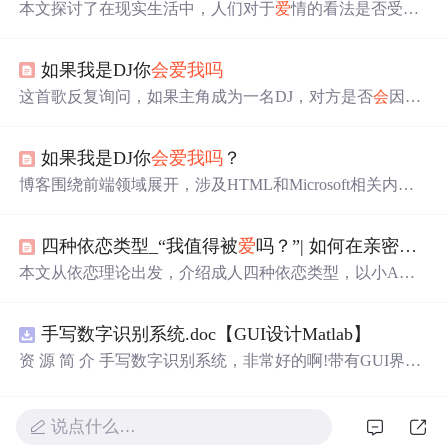
本文探讨了在现实生活中，人们对于
爱
情的看法是否受金
钱和外貌的影响。通过对“没有钱你
会
爱
我吗
？”这一问题
的讨论，文章表达了真
爱
应该超越物质条件的观点。
如果我是DJ你
会
爱
我吗
这首歌反复询问，如果主角成为一名DJ，对方是否
会
因此
而
爱
上他。它探讨了音乐与个人身份在感情中的角色，以
及如何通过艺术表达来寻求
爱
情的认可。
如果我是DJ你
会
爱
我吗
？
博客围绕前端领域展开，涉及HTML和Microsoft相关内
容，但未详细阐述具体信息。
四种依恋类型_“我值得被
爱
吗？”| 如何在亲密关系中培养安全型依恋
本文从依恋理论出发，介绍成人四种依恋类型，以小A为
例说明非安全型依恋者在亲密关系中的经历与成长。指出
每个人都有
爱
的能力，缺
爱
者应在关系中挖掘自身能力，
手写数字识别系统.doc【GUI设计Matlab】
双方共同付出培养安全型依恋，改善应对模式。
资 源 简 介 手写数字识别系统，非常好的啊!带有GUI界
面，使用方便! 详 情 说 明 用这个手写数字识别系统，你可
以轻松地识别手写数字。这个系统不仅功能强大，而且还
带有直观的图形用户界面（GUI），非常容易使用。你只
说点什么…
需要将手写数字输入系统，它将立即给出准确的识别结