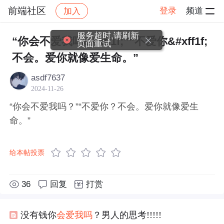
前端社区
登录
频道
加入
帖子详情
社区
前端社区
感慨
服务超时,请刷新
“你会不爱我吗&#xff1f;”“不爱你&#xff1f;
页面重试
不会。爱你就像爱生命。”
asdf7637
2024-11-26
“你会不爱我吗？”“不爱你？不会。爱你就像爱生
命。”
给本帖投票
36
回复
打赏
没有钱你
会
爱
我吗
？男人的思考!!!!!