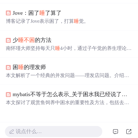
期、不间断的练习来提高这一技能。建议选择与工作相关
的技术图书进行每日阅读，并利用英英词典辅助学习，即
Jove：困了
睡
了算了
使初期进展缓慢，坚持阅读将显著提升阅读能力。
博客记录了Jove表示困了，打算
睡
觉。
少
睡
不困
的方法
南怀瑾大师坚持每天只
睡
4小时，通过子午觉的养生理论，
保持神康体泰。本文深入解析其
睡
眠习惯背后的科学依
据，包括中医理论、生物钟原理及子午流注理论，揭示了
困
睡
的理发师
科学
睡
眠对健康的重要作用。
本文解析了一个经典的并发问题——理发店问题。介绍了
理发店的布局及顾客与理发师间的交互过程，利用信号量
机制确保资源的有效分配，防止死锁。特别关注了如何通
mybatis不等于怎么表示_关于困水我已经说了很多次了，净水不等于困水，怎么就不明白呢？...
过信号量和互斥机制解决顾客等待和理发师服务的问题。
本文探讨了观赏鱼饲养中困水的重要性及方法，包括去除
氯气、培养有益菌等多个方面，并对比了不同水源的特
点。
说点什么…