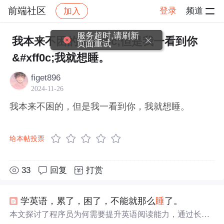
前端社区
登录
频道
加入
帖子详情
社区
前端社区
感慨
服务超时,请刷新
我本来不困的&#xff0c;但是我一看到你
页面重试
&#xff0c;我就想睡。
figet896
2024-11-26
我本来不困的，但是我一看到你，我就想睡。
给本帖投票
33
回复
打赏
学英语，累了，困了，不能就那么
睡
了。
本文探讨了程序员为何需要提升英语阅读能力，通过长