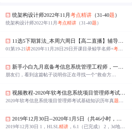
统架构设计师2022年11月
考点
精
讲
（31-40
题
）
统架构设计师2022年11月
考点
精
讲
（31-40
题
）
11选5下期算法_本周六周日【高二直播】辅导网课预告：通用技术电控二三极管、多用电表测量、数字逻辑电路、解析枚举递归算法，2022浙江选考技术...
01第19-21
讲
2020年11月28日29日开课目录鲸学名师+
考点
精
讲
+系统提高高二共3阶段
精
品课夯实基础冲刺技术选考9
7-100分！11月28日【高二|提高|直播】高二
精
品直播课
讲
新手小白九月底备考信息系统管理工程师，一个半月冲刺攻略！
授：浙江选考技术科目第19
讲
高二综合提高鲸学名师
讲
授
高中通用技术：第19
讲
电控专
题
11. 电控：常用电阻器、
朋友们，看到这篇帖子说明你正在寻找一个"救命方
电容器、电感器外形特征、电路符号与标称值2. 常见二极
案"——九月底才开始准备11月的软考，而且选择了信息系
管、电路符号、特性、正负电极的判断3....
统管理工程师。别担心，我来给你吃颗定心丸：这个科目
视频教程-2020年软考信息系统项目管理师考试基础知识历年真
是中级里相对容易上手的，现在开始完全来得及！
2020年软考信息系统项目管理师考试基础知识历年真
题
详
解视频课程 10年以上...
2019年12月30日--2020年1月5日（共46小时，剩9954小时)
2019年12月30日 1，HLSL
精
讲
，6.1（已完成） 2，3d地球