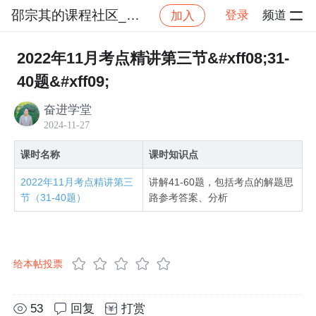
邵宗其的课程社区_NO_1
登录
频道
加入
社区
邵宗其的课程社区_NO_1
（高架）系统架构
2022年11月考点精讲第三节&#xff08;31-
40题&#xff09;
奋进学堂
2024-11-27
课时名称
课时知识点
2022年11月考点精讲第三
讲解41-60题，包括考点的解题思
节（31-40题）
路参考答案、分析
给本帖投票
53
回复
打赏