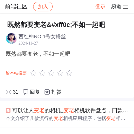
前端社区
登录
频道
加入
帖子详情
社区
前端社区
感慨
既然都要变老&#xff0c;不如一起吧
西红柿NO.1号女粉丝
2024-11-27
既然都要变老，不如一起吧
给本帖投票
31
回复
打赏
可以让人
变老
的相机_
变老
相机软件盘点，四款可以让人
本文介绍了几款流行的
变老
相机应用程序，包括
变老
相
机、
变老
时光相机、一键老颜和老年相机。这些软件利用
人工智能技术预测用户年老后的样貌，甚至能转换性别，