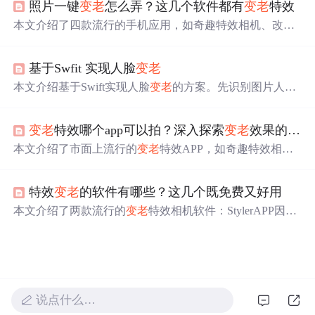
照片一键
变老
怎么弄？这几个软件都有
变老
特效
提供趣味性的变年轻效果。用户可以轻松下载并尝试，观
察不同年龄阶段的自己，感受时间的魔力。
本文介绍了四款流行的手机应用，如奇趣特效相机、改图
鸭、FaceApp和AgingBooth，它们都提供一键
变老
的功能，
通过先进的图像处理技术，让照片中的人物瞬间呈现老化
基于Swfit 实现人脸
变老
效果，为用户带来创意和娱乐的乐趣，体验时光流转的感
觉。,
本文介绍基于Swift实现人脸
变老
的方案。先识别图片人脸
区域并提取特征点，再根据特征点对皱纹纹理变形，最后
将变形后的纹理与人脸贴合。借助Face++识别关键点，用
变老
特效哪个app可以拍？深入探索
变老
效果的应用
OpenGL渲染纹理，采用柔光混合模式。该方案优点是不受
肤色等因素影响，拓展性高，但
变老
效果离真实有差距。
本文介绍了市面上流行的
变老
特效APP，如奇趣特效相
机、图片编辑助手和FaceApp，它们利用图像处理和机器
学习技术提供逼真的
变老
效果，同时强调了操作简便、创
特效
变老
的软件有哪些？这几个既免费又好用
意丰富的优点。
本文介绍了两款流行的
变老
特效相机软件：StylerAPP因其
丰富的老年相机模板和创新特效受到推荐，而图片编辑助
手则因其多样化的照片特效满足不同趣味需求。快来了解
这些让照片瞬间穿越时空的应用。
说点什么…