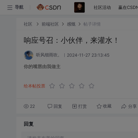
社区活动
赢在CSD
导航
社区
前端社区
感慨
帖子详情
响应号召：小伙伴，来灌水！
2024-11-27 23:13:45
听风细雨吹。
你的嘴唇由我做主
给本帖投票
22
回复
打赏
分享
收藏
回复