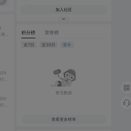
复
加入社区
数
积分榜
荣誉榜
出准确
常方
近7日
近30日
至今
SV
行np
项目
暂无数据
SV
行np
项目
查看更多榜单