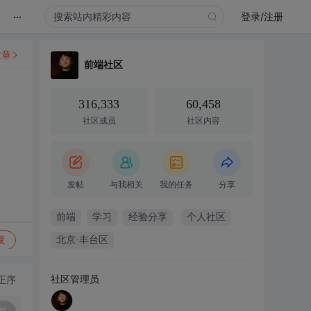
...
录
登录/注册
文章
前端社区
316,333
60,458
社区成员
社区内容
发帖
与我相关
我的任务
分享
前端
学习
经验分享
个人社区
复
北京·丰台区
社区管理员
正序