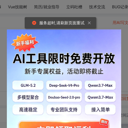
N
Vue技能树
简历/就业指导
立码吐槽
技术交流
BUG记
用AI写
服务超时,请刷新页面重试
转发到动态
举报
写回
切换为时间