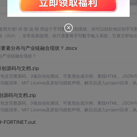
发表回
，使用方便! 详 情 说 明 用这个手写数字识别系统，你可以轻松地识别手写
（GUI），非常容易使用。你只需要将手写数字输入系统，它将立即给
、工作还是日常生活，都能为你提供快速和准确的识别服务。它是一个非
素分布与产业链融合现状？.docx
与产业链融合现状？
.0-原创源码与文档.zip
包含完整源码、3项自动化测试、可复现合成示例、离线HTML、JSON与
能清单、MIT License及原创与授权声明。解压后进入project目录，执
告，也可通过本地静态服务器打开网页。运行时零第三方依赖，不包含热点产品或开源
.0-原创源码与文档.zip
。适合前端开发、AI应用工程、测试审计和课程实践。
包含完整源码、3项自动化测试、可复现合成示例、离线HTML、JSON与
能清单、MIT License及原创与授权声明。解压后进入project目录，执
告，也可通过本地静态服务器打开网页。运行时零第三方依赖，不包含热点产品或开源
29-FORTINET.out
。适合前端开发、AI应用工程、测试审计和课程实践。