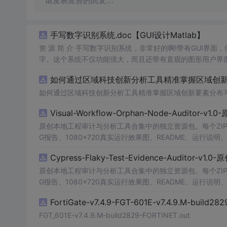
请发表友善的回复…
手写数字识别系统.doc【GUI设计Matlab】
资 源 简 介 手写数字识别系统，非常好的啊!带有GUI界面
字。这个系统不仅功能强大，而且还带有直观的图形用户界面
的识别结果。这个系统可以在各种场景中使用，无论是学校
如何通过区域科技创新分析工具精准掌握区域创新要
便和实用的工具，你一定会喜欢它的！
如何通过区域科技创新分析工具精准掌握区域创新要素分布
Visual-Workflow-Orphan-Node-Auditor-v1
原创本地工程审计与分析工具合集中的独立资源包。每个ZIP
G报告、1080×720真实运行效果图、README、运行说明、功
m test验证算法，执行npm run report生成报
Cypress-Flaky-Test-Evidence-Auditor-v1
源码、Logo、官方截图、论文、生产日志或其他受限素材
原创本地工程审计与分析工具合集中的独立资源包。每个ZIP
G报告、1080×720真实运行效果图、README、运行说明、功
m test验证算法，执行npm run report生成报
FortiGate-v7.4.9-FGT-601E-v7.4.9.M-build28
源码、Logo、官方截图、论文、生产日志或其他受限素材
FGT_601E-v7.4.9.M-build2829-FORTINET.out