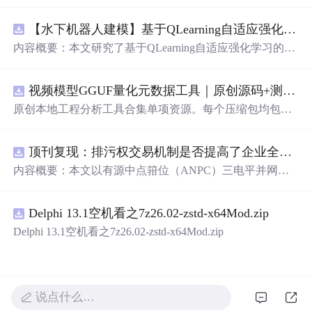
【水下机器人建模】基于QLearning自适应强化学习PID控制器在AUV中的应用研究（Matlab代码实现）
内容概要：本文研究了基于QLearning自适应强化学习的PI
D控制器在自主水下航行器（AUV）中的应用，通过Matla
b代码实现了对水下机器人的动力学建模与运动控制。重点
视频模型GGUF量化元数据工具｜原创源码+测试+离线报告
探讨了将强化学习算法QLearning与传统PID控制相结合的
方法，以提升AUV在复杂、时变及非线性水下环境中的自
原创本地工程分析工具合集单项资源。每个压缩包均包含
适应控制能力。文中系统分析了AUV的运动学与动力学特
完整 JavaScript/Node.js 源码、3 项自动化测试、可复现合
性，阐述了传统PID参数整定面临的挑战，并提出采用QLe
成示例、离线 HTML/JSON/SVG 报告、1080×720 真实运
arning算法在线动态优化PID控制器的比例、积分和微分参
顶刊复现：排污权交易机制是否提高了企业全要素生产率 -来自中国上市公司的证据（论文+数据）
行效果图、README、运行说明、功能清单、MIT License
数，从而实现对系统误差、响应速度、超调量等性能指标
及原创授权声明。Node.js 18+ 可直接运行，零第三方运行
内容概要：本文以有源中点箝位（ANPC）三电平并网逆
的综合优化。通过Matlab仿真实验验证了该复合控制策略
依赖，适合开发者进行工程预检、质量审查和交付复核。
变器为研究对象，提出并构建了一套融合双极性倍频脉宽
在轨迹跟踪精度、抗外部干扰能力和系统鲁棒性方面的显
调制（DPWMA）、正负序分离锁相控制与电网电压前馈
著优势，充分展示了强化学习在智能水下装备自主控制领
Delphi 13.1空机看之7z26.02-zstd-x64Mod.zip
的一体化高性能并网控制策略。通过深入分析ANPC三电
域的可行性和应用潜力。; 适合人群：具备自动控制理论基
平拓扑在开关损耗均衡、中点电位可控性及输出谐波低等
Delphi 13.1空机看之7z26.02-zstd-x64Mod.zip
础、强化学习基础知识及Matlab编程能力的研究生、科研
方面的结构优势，确立了其作为大功率高质量并网系统的
人员和自动化、海洋工程、机器人等相关领域的技术研发
硬件基础。在此基础上，DPWMA调制策略有效提升等效
人员。; 使用场景及目标：①用于水下机器人、无人潜航器
开关频率，显著降低输出电流电压的总谐波畸变率，优化
等智能移动装备的高精度运动控制系统设计与开发；②开
稳态电能质量；正负序分离锁相技术精准剥离电网电压中
说点什么…
展强化学习与经典控制理论融合创新的教学案例与科学研
的负序扰动分量，保障电网不平衡工况下的相位同步精度
究；③解决传统固定参数PID控制器在面对模型不确定性