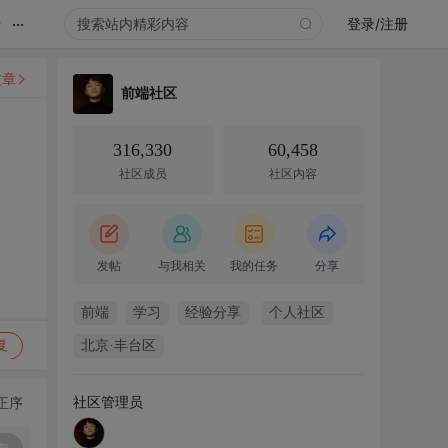
...
录
登录/注册
文章
前端社区
316,330
60,458
社区成员
社区内容
发帖
与我相关
我的任务
分享
前端
学习
经验分享
个人社区
复
北京·丰台区
社区管理员
正序