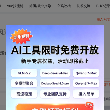
N
Vue技能树
简历/就业指导
立码吐槽
技术交流
BUG记
用AI写
因为它们的花语都是我爱你
我爱你
转发到动态
举报
写回
切换为时间