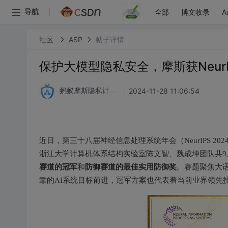
全部
博文收录
A
导航
社区
ASP
帖子详情
保护大模型隐私安全，摩斯获NeurI
2024-11-28 11:06:54
蚂蚁摩斯隐私计算论坛
近日，第三十八届神经信息处理系统年会（NeurIPS 2
浙江大学计算机体系结构实验室陈文智、魏成坤团队共9人组成
赛道的冠军
防御赛道的最佳实用防御奖
和
。赛题聚焦大
靠的AI系统目标前进，冠军方案也代表着当前业界领先