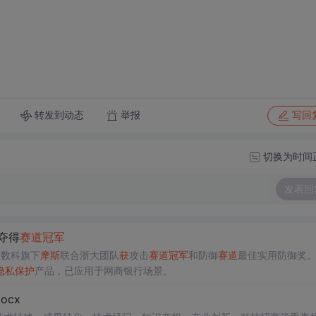
转发到动态
举报
写回
切换为时间
发表回
夺得
赛道
冠军
蚁数科旗下
摩斯
联合浙大团队
获
攻击
赛道
冠军
和防御
赛道
最佳实用防御奖
隐私
保护
产品，已应用于网商银行场景。
cx