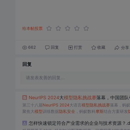
给本帖投票
662
回复
打赏
分享
收藏
回复
请发表友善的回复…
Ne
urI
PS
2024
大
模型
隐私
挑战赛
落幕，中国团队
第三十八届
Ne
urI
PS
2024
大语言
模型
隐私
挑战赛
落幕，蚂
聚焦大
模型
训练数据
隐私
安全
，蚂蚁数科
摩斯
结合方案研发
怎样快速锁定符合产业需求的企业与技术资源？.do