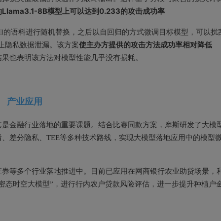
lama3.1-8B模型上可以达到
0.233的攻击成功率
II的语料进行随机替换，之后以自回归的方式微调目标模型，可以扰
使主办方提供的攻击方法
成功率相对降低
防止隐私数据泄漏。该方案
集上的结果也表明该方法对模型性能几乎没有损耗。
产业应用
其是金融行业落地的重要课题。结合比赛同款方案，摩斯研发了大模
、差分隐私、TEE等多种技术路线，实现大模型落地应用中的模型
证券等多个行业落地推进中。目前已应用在网商银行农业助贷场景，
密态时空大模型”，进行行内农户贷款风险评估，进一步提升种植户